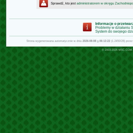
Sprawdź, kto jest
administratorem w okręgu Zachodnio
Informacje o przetwa
Problemy w działaniu
System do swojego dzi
Strona wygenerowana automatycznie w dniu
2026-08-08
g.
06:13:22
(1.2450/28) prze
© 2003-2026
MSC.COM.