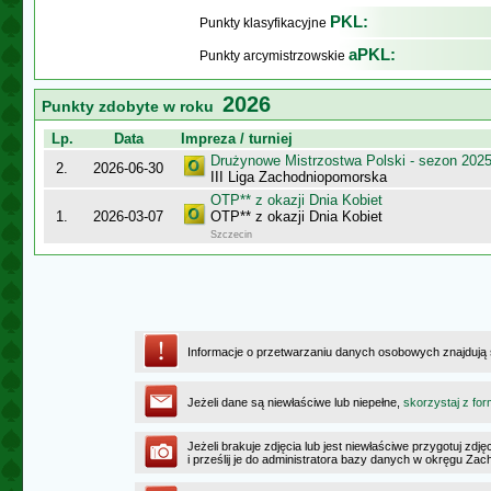
PKL:
Punkty klasyfikacyjne
aPKL:
Punkty arcymistrzowskie
2026
Punkty zdobyte w roku
Lp.
Data
Impreza / turniej
Drużynowe Mistrzostwa Polski - sezon 202
2.
2026-06-30
III Liga Zachodniopomorska
OTP** z okazji Dnia Kobiet
1.
2026-03-07
OTP** z okazji Dnia Kobiet
Szczecin
Informacje o przetwarzaniu danych osobowych znajdują
Jeżeli dane są niewłaściwe lub niepełne,
skorzystaj z for
Jeżeli brakuje zdjęcia lub jest niewłaściwe przygotuj zd
i prześlij je do administratora bazy danych w okręgu Z