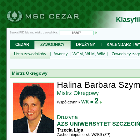
Klasyf
Szukaj PID lub nazwisko zawodnika:
CEZAR
ZAWODNICY
DRUŻYNY
KALENDARZ I WY
Lista zawodników
Awansy
WGM, WLM, WIM
Zawodnicy zagr
Mistrz Okręgowy
Halina Barbara Szy
Mistrz Okręgowy
2
WK =
Współczynnik
Drużyna
AZS UNIWERSYTET SZCZECIŃS
Trzecia Liga
Zachodniopomorski WZBS (ZP)