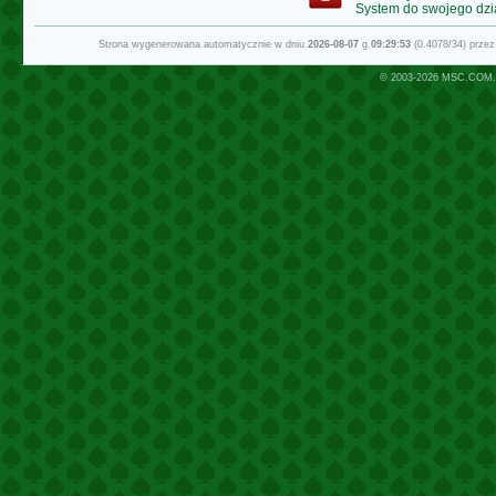
System do swojego dzi
Strona wygenerowana automatycznie w dniu
2026-08-07
g.
09:29:53
(0.4078/34) prze
© 2003-2026
MSC.COM.