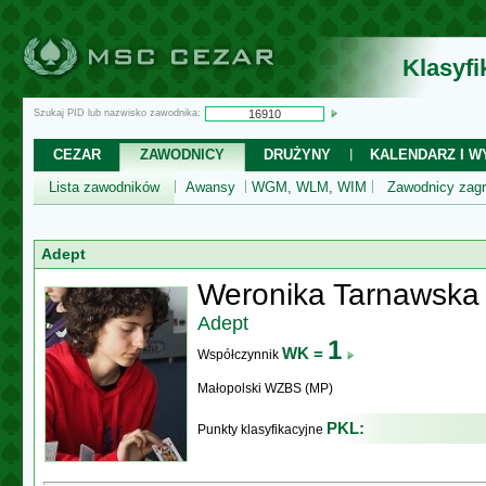
Klasyf
Szukaj PID lub nazwisko zawodnika:
CEZAR
ZAWODNICY
DRUŻYNY
KALENDARZ I WY
Lista zawodników
Awansy
WGM, WLM, WIM
Zawodnicy zagr
Adept
Weronika Tarnawska
Adept
1
WK =
Współczynnik
Małopolski WZBS (MP)
PKL:
Punkty klasyfikacyjne