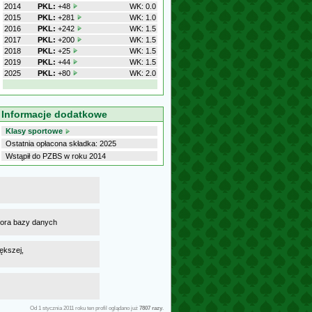
2014
PKL:
+48
WK: 0.0
2015
PKL:
+281
WK: 1.0
2016
PKL:
+242
WK: 1.5
2017
PKL:
+200
WK: 1.5
2018
PKL:
+25
WK: 1.5
2019
PKL:
+44
WK: 1.5
2025
PKL:
+80
WK: 2.0
Informacje dodatkowe
Klasy sportowe
Ostatnia opłacona składka: 2025
Wstąpił do PZBS w roku 2014
atora bazy danych
ększej,
Od 1 stycznia 2011 roku ten profil oglądano już
7807 razy
.