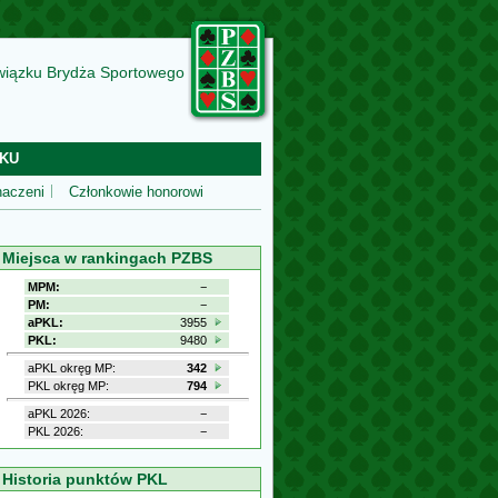
wiązku Brydża Sportowego
KU
aczeni
Członkowie honorowi
Miejsca w rankingach PZBS
MPM:
−
PM:
−
aPKL:
3955
PKL:
9480
aPKL okręg MP:
342
PKL okręg MP:
794
aPKL 2026:
−
PKL 2026:
−
Historia punktów PKL