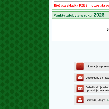
Bieżąca składka PZBS nie została o
2026
Punkty zdobyte w roku
B
Informacje o przet
Jeżeli dane są niew
Jeżeli brakuje zdję
i prześlij je do ad
Sprawdź, kto jest
a