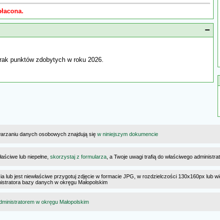
płacona.
−
rak punktów zdobytych w roku 2026.
warzaniu danych osobowych znajdują się
w niniejszym dokumencie
łaściwe lub niepełne,
skorzystaj z formularza
, a Twoje uwagi trafią do właściwego administr
cia lub jest niewłaściwe przygotuj zdjęcie w formacie JPG, w rozdzielczości 130x160px lub wi
ministratora bazy danych w okręgu Małopolskim
dministratorem w okręgu Małopolskim