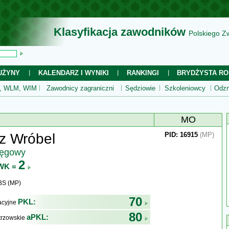
Klasyfikacja zawodników
Polskiego Z
UŻYNY
KALENDARZ I WYNIKI
RANKINGI
BRYDŻYSTA RO
 WLM, WIM
Zawodnicy zagraniczni
Sędziowie
Szkoleniowcy
Odzn
MO
z Wróbel
PID: 16915
(MP)
ręgowy
2
WK =
BS (MP)
70
PKL:
kacyjne
80
aPKL:
trzowskie