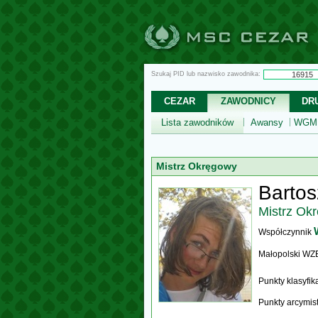
Szukaj PID lub nazwisko zawodnika:
CEZAR
ZAWODNICY
DR
Lista zawodników
Awansy
WGM,
Mistrz Okręgowy
Bartos
Mistrz Ok
Współczynnik
Małopolski WZ
Punkty klasyfi
Punkty arcymis