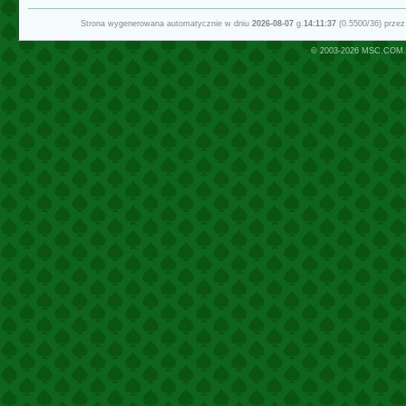
Strona wygenerowana automatycznie w dniu
2026-08-07
g.
14:11:37
(0.5500/36) prze
© 2003-2026
MSC.COM.