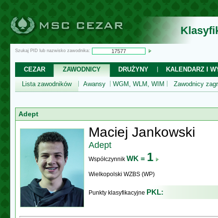
Klasyf
Szukaj PID lub nazwisko zawodnika:
CEZAR
ZAWODNICY
DRUŻYNY
KALENDARZ I WY
Lista zawodników
Awansy
WGM, WLM, WIM
Zawodnicy zagr
Adept
Maciej Jankowski
Adept
1
WK =
Współczynnik
Wielkopolski WZBS (WP)
PKL:
Punkty klasyfikacyjne