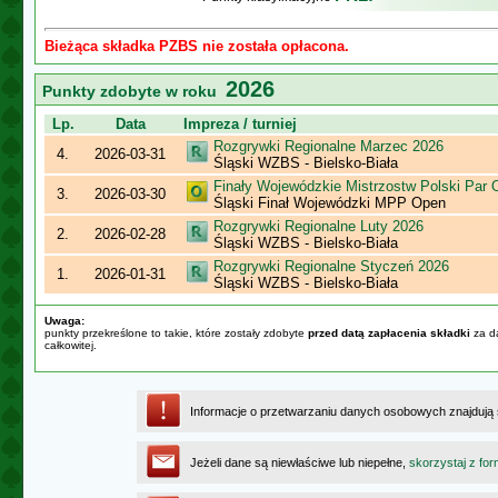
Bieżąca składka PZBS nie została opłacona.
2026
Punkty zdobyte w roku
Lp.
Data
Impreza / turniej
Rozgrywki Regionalne Marzec 2026
4.
2026-03-31
Śląski WZBS - Bielsko-Biała
Finały Wojewódzkie Mistrzostw Polski Par
3.
2026-03-30
Śląski Finał Wojewódzki MPP Open
Rozgrywki Regionalne Luty 2026
2.
2026-02-28
Śląski WZBS - Bielsko-Biała
Rozgrywki Regionalne Styczeń 2026
1.
2026-01-31
Śląski WZBS - Bielsko-Biała
Uwaga:
punkty przekreślone to takie, które zostały zdobyte
przed datą zapłacenia składki
za da
całkowitej.
Informacje o przetwarzaniu danych osobowych znajdują
Jeżeli dane są niewłaściwe lub niepełne,
skorzystaj z for