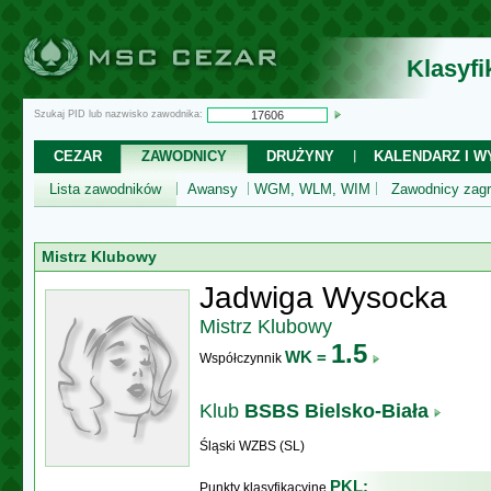
Klasyf
Szukaj PID lub nazwisko zawodnika:
CEZAR
ZAWODNICY
DRUŻYNY
KALENDARZ I WY
Lista zawodników
Awansy
WGM, WLM, WIM
Zawodnicy zagr
Mistrz Klubowy
Jadwiga Wysocka
Mistrz Klubowy
1.5
WK =
Współczynnik
Klub
BSBS Bielsko-Biała
Śląski WZBS (SL)
PKL:
Punkty klasyfikacyjne