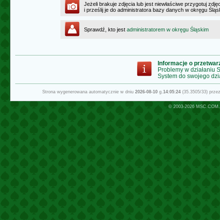
Jeżeli brakuje zdjęcia lub jest niewłaściwe przygotuj zd
i prześlij je do administratora bazy danych w okręgu Ślą
Sprawdź, kto jest
administratorem w okręgu Śląskim
Informacje o przetwa
Problemy w działaniu
System do swojego dzi
Strona wygenerowana automatycznie w dniu
2026-08-10
g.
14:05:24
(35.3505/33) prz
© 2003-2026
MSC.COM.