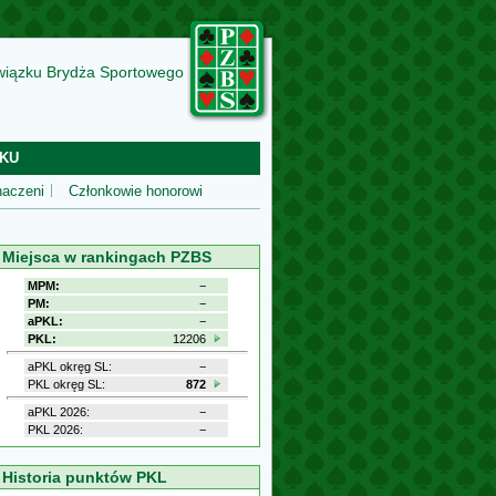
wiązku Brydża Sportowego
KU
aczeni
Członkowie honorowi
Miejsca w rankingach PZBS
MPM:
−
PM:
−
aPKL:
−
PKL:
12206
aPKL okręg SL:
−
PKL okręg SL:
872
aPKL 2026:
−
PKL 2026:
−
Historia punktów PKL