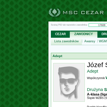
Szukaj PID lub nazwisko zawodnika:
CEZAR
ZAWODNICY
DR
Lista zawodników
Awansy
WGM,
Adept
Józef
Adept
Współczynnik
Drużyna
S
A-klasa (lig
Śląski WZBS (S