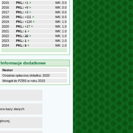
2015
PKL:
+1
WK: 0.0
2016
PKL:
+9
WK: 0.0
2017
PKL:
+3
WK: 0.0
2018
PKL:
+111
WK: 0.5
2019
PKL:
+120
WK: 1.0
2020
PKL:
+17
WK: 1.0
2021
PKL:
1
WK: 1.0
2022
PKL:
20
WK: 1.0
2023
PKL:
1
WK: 1.0
2024
PKL:
8
WK: 1.0
Informacje dodatkowe
Nestor
Ostatnia opłacona składka: 2020
Wstąpił do PZBS w roku 2015
atora bazy danych
ększej,