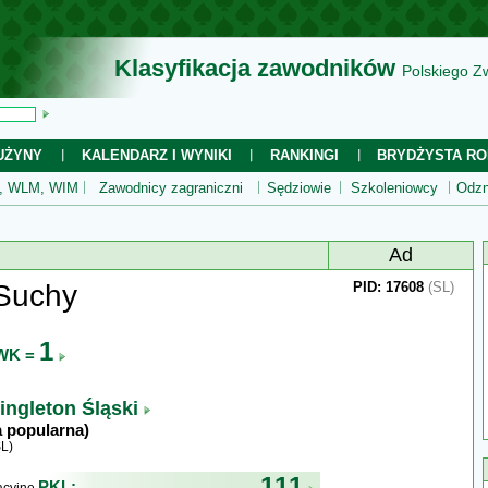
Klasyfikacja zawodników
Polskiego Z
UŻYNY
KALENDARZ I WYNIKI
RANKINGI
BRYDŻYSTA RO
 WLM, WIM
Zawodnicy zagraniczni
Sędziowie
Szkoleniowcy
Odzn
Ad
 Suchy
PID: 17608
(SL)
1
WK =
ingleton Śląski
a popularna)
L)
111
PKL: