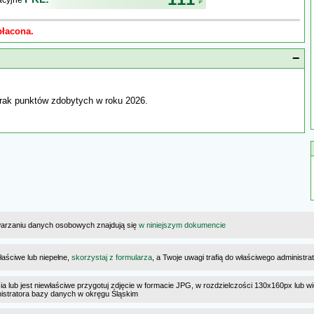
kacyjne
płacona.
−
rak punktów zdobytych w roku 2026.
warzaniu danych osobowych znajdują się
w niniejszym dokumencie
łaściwe lub niepełne,
skorzystaj z formularza
, a Twoje uwagi trafią do właściwego administr
cia lub jest niewłaściwe przygotuj zdjęcie w formacie JPG, w rozdzielczości 130x160px lub wi
ministratora bazy danych w okręgu Śląskim