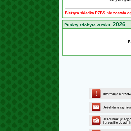
Punkty klasyfi
Bieżąca składka PZBS nie została o
2026
Punkty zdobyte w roku
B
Informacje o przet
Jeżeli dane są niew
Jeżeli brakuje zdję
i prześlij je do ad