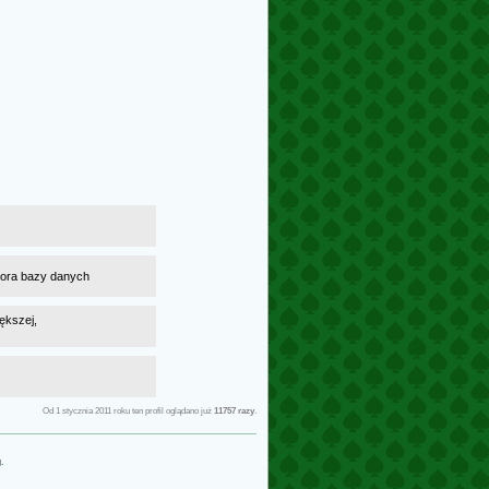
atora bazy danych
ększej,
Od 1 stycznia 2011 roku ten profil oglądano już
11757 razy
.
g
.