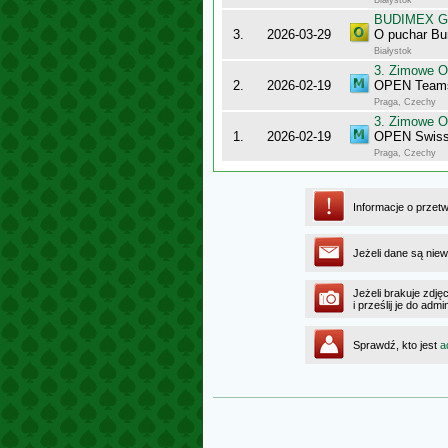
Białystok
BUDIMEX Gra
3.
2026-03-29
O puchar Bu
Białystok
3. Zimowe O
2.
2026-02-19
OPEN Team
Praga, Czechy
3. Zimowe O
1.
2026-02-19
OPEN Swiss
Praga, Czechy
Informacje o przet
Jeżeli dane są niew
Jeżeli brakuje zdję
i prześlij je do ad
Sprawdź, kto jest
a