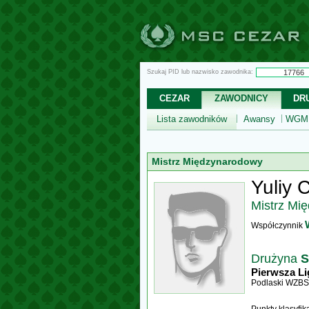
Szukaj PID lub nazwisko zawodnika:
CEZAR
ZAWODNICY
DR
Lista zawodników
Awansy
WGM,
Mistrz Międzynarodowy
Yuliy
Mistrz Mi
Współczynnik
Drużyna
S
Pierwsza Li
Podlaski WZBS