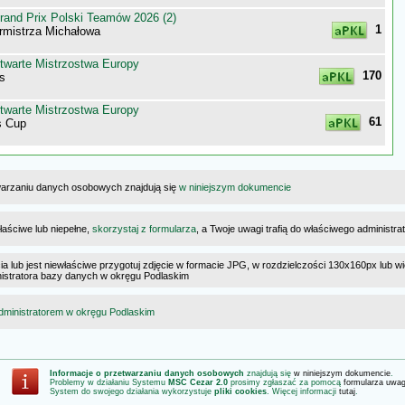
nd Prix Polski Teamów 2026 (2)
1
rmistrza Michałowa
twarte Mistrzostwa Europy
170
s
twarte Mistrzostwa Europy
61
 Cup
warzaniu danych osobowych znajdują się
w niniejszym dokumencie
łaściwe lub niepełne,
skorzystaj z formularza
, a Twoje uwagi trafią do właściwego administr
cia lub jest niewłaściwe przygotuj zdjęcie w formacie JPG, w rozdzielczości 130x160px lub wi
ministratora bazy danych w okręgu Podlaskim
dministratorem w okręgu Podlaskim
Informacje o przetwarzaniu danych osobowych
znajdują się
w niniejszym dokumencie
.
Problemy w działaniu Systemu
MSC Cezar 2.0
prosimy zgłaszać za pomocą
formularza uwa
System do swojego działania wykorzystuje
pliki cookies
. Więcej informacji
tutaj
.