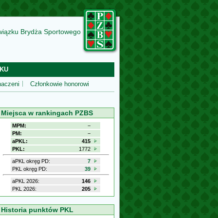
wiązku Brydża Sportowego
KU
aczeni
Członkowie honorowi
Miejsca w rankingach PZBS
MPM:
−
PM:
−
aPKL:
415
PKL:
1772
aPKL okręg PD:
7
PKL okręg PD:
39
aPKL 2026:
146
PKL 2026:
205
Historia punktów PKL