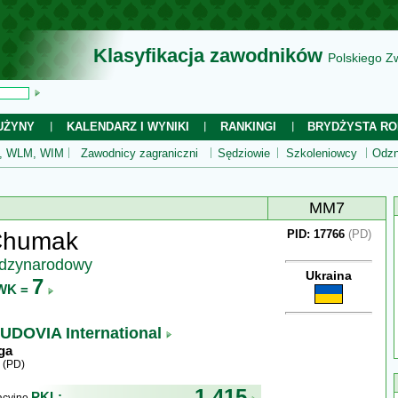
Klasyfikacja zawodników
Polskiego Z
UŻYNY
KALENDARZ I WYNIKI
RANKINGI
BRYDŻYSTA RO
 WLM, WIM
Zawodnicy zagraniczni
Sędziowie
Szkoleniowcy
Odzn
MM7
 Chumak
PID: 17766
(PD)
ędzynarodowy
Ukraina
7
WK =
UDOVIA International
ga
 (PD)
1 415
PKL: