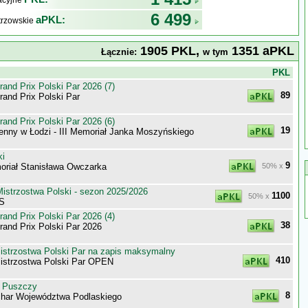
kacyjne
6 499
aPKL:
trzowskie
1905 PKL,
1351 aPKL
Łącznie:
w tym
j
PKL
nd Prix Polski Par 2026 (7)
89
nd Prix Polski Par
nd Prix Polski Par 2026 (6)
19
enny w Łodzi - III Memoriał Janka Moszyńskiego
ki
9
riał Stanisława Owczarka
50% x
istrzostwa Polski - sezon 2025/2026
1100
50% x
 S
nd Prix Polski Par 2026 (4)
38
nd Prix Polski Par 2026
trzostwa Polski Par na zapis maksymalny
410
strzostwa Polski Par OPEN
h Puszczy
8
har Województwa Podlaskiego