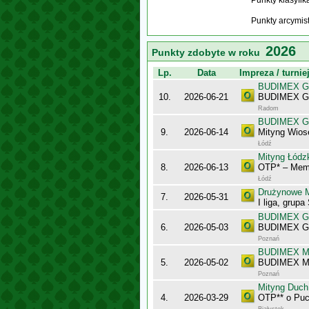
Punkty klasyfi
Punkty arcymis
2026
Punkty zdobyte w roku
Lp.
Data
Impreza / turnie
BUDIMEX Gra
10.
2026-06-21
BUDIMEX Gra
Radom
BUDIMEX Gra
9.
2026-06-14
Mityng Wios
Łódź
Mityng Łódz
8.
2026-06-13
OTP* – Memo
Łódź
Drużynowe M
7.
2026-05-31
I liga, grupa
BUDIMEX Gra
6.
2026-05-03
BUDIMEX Gra
Poznań
BUDIMEX Mis
5.
2026-05-02
BUDIMEX Mi
Poznań
Mityng Duc
4.
2026-03-29
OTP** o Puc