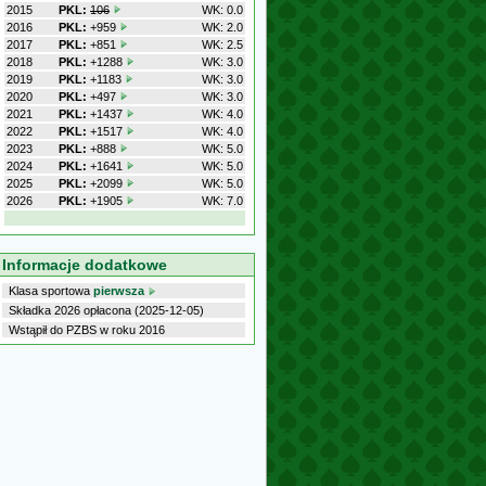
2015
PKL:
106
WK: 0.0
2016
PKL:
+959
WK: 2.0
2017
PKL:
+851
WK: 2.5
2018
PKL:
+1288
WK: 3.0
2019
PKL:
+1183
WK: 3.0
2020
PKL:
+497
WK: 3.0
2021
PKL:
+1437
WK: 4.0
2022
PKL:
+1517
WK: 4.0
2023
PKL:
+888
WK: 5.0
2024
PKL:
+1641
WK: 5.0
2025
PKL:
+2099
WK: 5.0
2026
PKL:
+1905
WK: 7.0
Informacje dodatkowe
Klasa sportowa
pierwsza
Składka 2026 opłacona (2025-12-05)
Wstąpił do PZBS w roku 2016