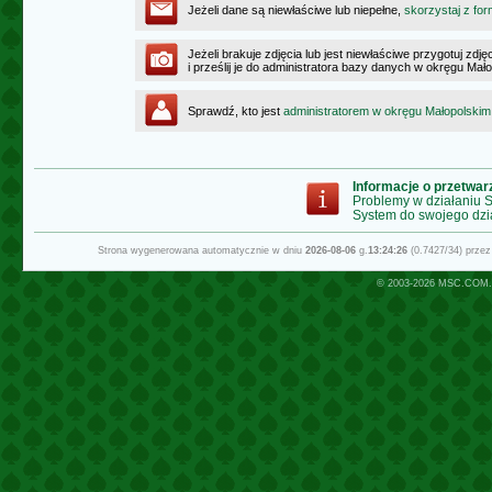
Jeżeli dane są niewłaściwe lub niepełne,
skorzystaj z for
Jeżeli brakuje zdjęcia lub jest niewłaściwe przygotuj zd
i prześlij je do administratora bazy danych w okręgu Mał
Sprawdź, kto jest
administratorem w okręgu Małopolskim
Informacje o przetwa
Problemy w działaniu
System do swojego dzi
Strona wygenerowana automatycznie w dniu
2026-08-06
g.
13:24:26
(0.7427/34) prze
© 2003-2026
MSC.COM.