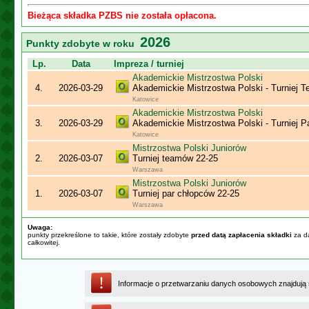
Bieżąca składka PZBS nie została opłacona.
2026
Punkty zdobyte w roku
Lp.
Data
Impreza / turniej
Akademickie Mistrzostwa Polski
4.
2026-03-29
Akademickie Mistrzostwa Polski - Turniej 
Katowice
Akademickie Mistrzostwa Polski
3.
2026-03-29
Akademickie Mistrzostwa Polski - Turniej P
Katowice
Mistrzostwa Polski Juniorów
2.
2026-03-07
Turniej teamów 22-25
Warszawa
Mistrzostwa Polski Juniorów
1.
2026-03-07
Turniej par chłopców 22-25
Warszawa
Uwaga:
punkty przekreślone to takie, które zostały zdobyte
przed datą zapłacenia składki
za da
całkowitej.
Informacje o przetwarzaniu danych osobowych znajdują