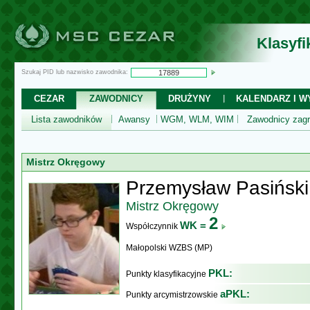
Klasyf
Szukaj PID lub nazwisko zawodnika:
CEZAR
ZAWODNICY
DRUŻYNY
KALENDARZ I WY
Lista zawodników
Awansy
WGM, WLM, WIM
Zawodnicy zagr
Mistrz Okręgowy
Przemysław Pasiński
Mistrz Okręgowy
2
WK =
Współczynnik
Małopolski WZBS (MP)
PKL:
Punkty klasyfikacyjne
aPKL:
Punkty arcymistrzowskie