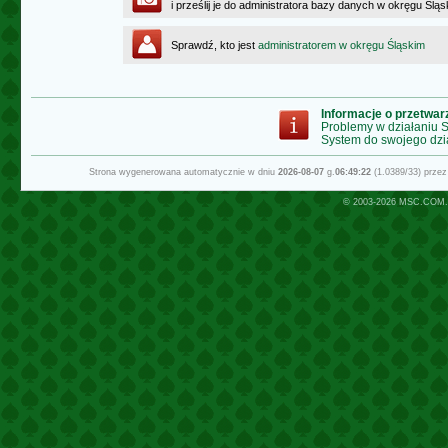
i prześlij je do administratora bazy danych w okręgu Ślą
Sprawdź, kto jest
administratorem w okręgu Śląskim
Informacje o przetwa
Problemy w działaniu
System do swojego dzi
Strona wygenerowana automatycznie w dniu
2026-08-07
g.
06:49:22
(1.0389/33) prze
© 2003-2026
MSC.COM.