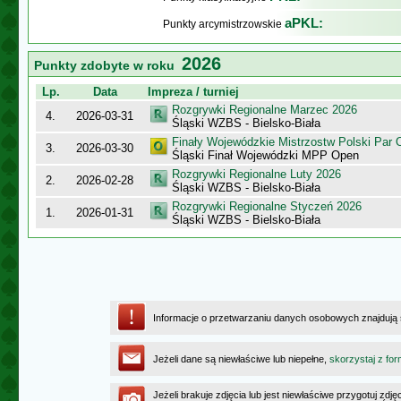
aPKL:
Punkty arcymistrzowskie
2026
Punkty zdobyte w roku
Lp.
Data
Impreza / turniej
Rozgrywki Regionalne Marzec 2026
4.
2026-03-31
Śląski WZBS - Bielsko-Biała
Finały Wojewódzkie Mistrzostw Polski Par
3.
2026-03-30
Śląski Finał Wojewódzki MPP Open
Rozgrywki Regionalne Luty 2026
2.
2026-02-28
Śląski WZBS - Bielsko-Biała
Rozgrywki Regionalne Styczeń 2026
1.
2026-01-31
Śląski WZBS - Bielsko-Biała
Informacje o przetwarzaniu danych osobowych znajdują
Jeżeli dane są niewłaściwe lub niepełne,
skorzystaj z for
Jeżeli brakuje zdjęcia lub jest niewłaściwe przygotuj zd