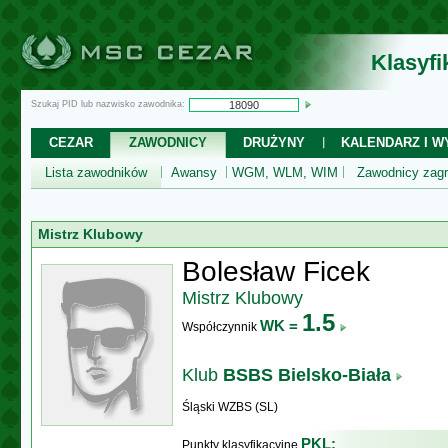
Klasyf
Szukaj PID lub nazwisko zawodnika:
CEZAR
ZAWODNICY
DRUŻYNY
KALENDARZ I WY
Lista zawodników
Awansy
WGM, WLM, WIM
Zawodnicy zagr
Mistrz Klubowy
Bolesław Ficek
Mistrz Klubowy
1.5
WK =
Współczynnik
Klub
BSBS Bielsko-Biała
Śląski WZBS (SL)
PKL:
Punkty klasyfikacyjne