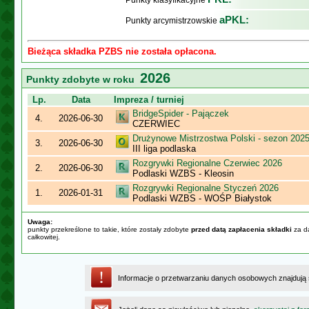
Punkty klasyfikacyjne
aPKL:
Punkty arcymistrzowskie
Bieżąca składka PZBS nie została opłacona.
2026
Punkty zdobyte w roku
Lp.
Data
Impreza / turniej
BridgeSpider - Pajączek
4.
2026-06-30
CZERWIEC
Drużynowe Mistrzostwa Polski - sezon 202
3.
2026-06-30
III liga podlaska
Rozgrywki Regionalne Czerwiec 2026
2.
2026-06-30
Podlaski WZBS - Kleosin
Rozgrywki Regionalne Styczeń 2026
1.
2026-01-31
Podlaski WZBS - WOŚP Białystok
Uwaga:
punkty przekreślone to takie, które zostały zdobyte
przed datą zapłacenia składki
za da
całkowitej.
Informacje o przetwarzaniu danych osobowych znajdują