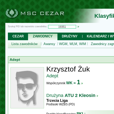
Klasyf
Szukaj PID lub nazwisko zawodnika:
CEZAR
ZAWODNICY
DRUŻYNY
KALENDARZ I WY
Lista zawodników
Awansy
WGM, WLM, WIM
Zawodnicy zagr
Adept
Krzysztof Żuk
Adept
1
WK =
Współczynnik
Drużyna
ATU 2 Kleosin
Trzecia Liga
Podlaski WZBS (PD)
PKL: