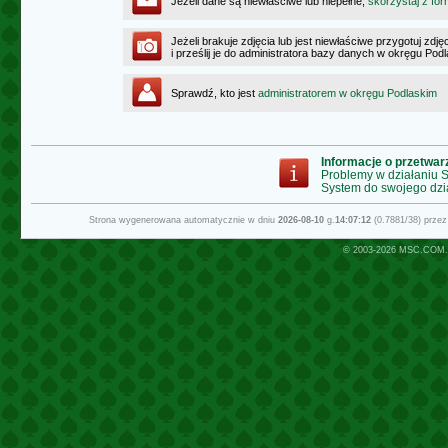
Jeżeli dane są niewłaściwe lub niepełne,
skorzystaj z for
Jeżeli brakuje zdjęcia lub jest niewłaściwe przygotuj zd
i prześlij je do administratora bazy danych w okręgu Pod
Sprawdź, kto jest
administratorem w okręgu Podlaskim
Informacje o przetwa
Problemy w działaniu
System do swojego dzi
Strona wygenerowana automatycznie w dniu
2026-08-10
g.
14:07:12
(0.7881/38) prze
© 2003-2026
MSC.COM.