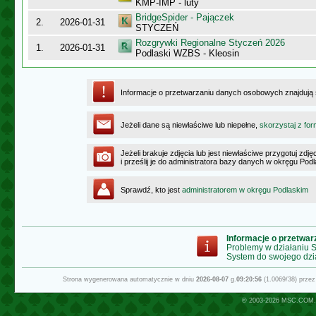
KMP-IMP - luty
BridgeSpider - Pajączek
2.
2026-01-31
STYCZEŃ
Rozgrywki Regionalne Styczeń 2026
1.
2026-01-31
Podlaski WZBS - Kleosin
Informacje o przetwarzaniu danych osobowych znajdują
Jeżeli dane są niewłaściwe lub niepełne,
skorzystaj z for
Jeżeli brakuje zdjęcia lub jest niewłaściwe przygotuj zd
i prześlij je do administratora bazy danych w okręgu Pod
Sprawdź, kto jest
administratorem w okręgu Podlaskim
Informacje o przetwa
Problemy w działaniu
System do swojego dzi
Strona wygenerowana automatycznie w dniu
2026-08-07
g.
09:20:56
(1.0069/38) prze
© 2003-2026
MSC.COM.