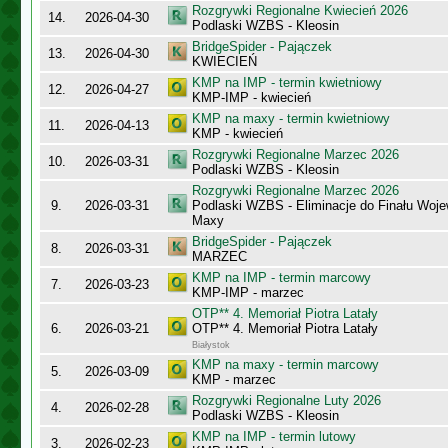
Rozgrywki Regionalne Kwiecień 2026
14.
2026-04-30
Podlaski WZBS - Kleosin
BridgeSpider - Pajączek
13.
2026-04-30
KWIECIEŃ
KMP na IMP - termin kwietniowy
12.
2026-04-27
KMP-IMP - kwiecień
KMP na maxy - termin kwietniowy
11.
2026-04-13
KMP - kwiecień
Rozgrywki Regionalne Marzec 2026
10.
2026-03-31
Podlaski WZBS - Kleosin
Rozgrywki Regionalne Marzec 2026
9.
2026-03-31
Podlaski WZBS - Eliminacje do Finału Wo
Maxy
BridgeSpider - Pajączek
8.
2026-03-31
MARZEC
KMP na IMP - termin marcowy
7.
2026-03-23
KMP-IMP - marzec
OTP** 4. Memoriał Piotra Latały
6.
2026-03-21
OTP** 4. Memoriał Piotra Latały
Białystok
KMP na maxy - termin marcowy
5.
2026-03-09
KMP - marzec
Rozgrywki Regionalne Luty 2026
4.
2026-02-28
Podlaski WZBS - Kleosin
KMP na IMP - termin lutowy
3.
2026-02-23