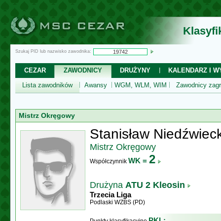
Klasyf
Szukaj PID lub nazwisko zawodnika:
CEZAR
ZAWODNICY
DRUŻYNY
KALENDARZ I WY
Lista zawodników
Awansy
WGM, WLM, WIM
Zawodnicy zagr
Mistrz Okręgowy
Stanisław Niedźwieck
Mistrz Okręgowy
2
WK =
Współczynnik
Drużyna
ATU 2 Kleosin
Trzecia Liga
Podlaski WZBS (PD)
PKL: