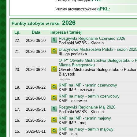
Punkty klasyfikacyjne
aPKL:
Punkty arcymistrzowskie
2026
Punkty zdobyte w roku
Lp.
Data
Impreza / turniej
Rozgrywki Regionalne Czerwiec 2026
22.
2026-06-30
Podlaski WZBS - Kleosin
Drużynowe Mistrzostwa Polski - sezon 202
21.
2026-06-30
III liga podlaska
OTP* Otwarte Mistrzostwa Białegostoku o 
Miasta Białegostoku
20.
2026-06-28
Otwarte Mistrzostwa Białegostoku o Puchar
Białystok
Białystok
KMP na IMP - termin czerwcowy
19.
2026-06-22
KMP-IMP - czerwiec
KMP na maxy - termin czerwcowy
18.
2026-06-08
KMP - czerwiec
Rozgrywki Regionalne Maj 2026
17.
2026-05-31
Podlaski WZBS - Kleosin
KMP na IMP - termin majowy
16.
2026-05-25
KMP-IMP - maj
KMP na maxy - termin majowy
15.
2026-05-11
KMP - maj