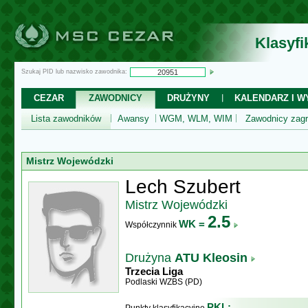
Klasyf
Szukaj PID lub nazwisko zawodnika:
CEZAR
ZAWODNICY
DRUŻYNY
KALENDARZ I WY
Lista zawodników
Awansy
WGM, WLM, WIM
Zawodnicy zagr
Mistrz Wojewódzki
Lech Szubert
Mistrz Wojewódzki
2.5
WK =
Współczynnik
Drużyna
ATU Kleosin
Trzecia Liga
Podlaski WZBS (PD)
PKL: