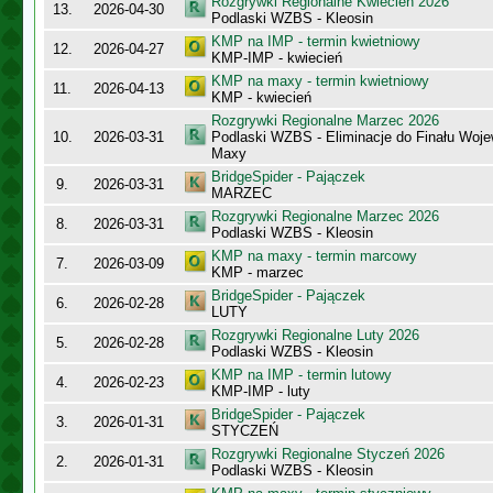
Rozgrywki Regionalne Kwiecień 2026
13.
2026-04-30
Podlaski WZBS - Kleosin
KMP na IMP - termin kwietniowy
12.
2026-04-27
KMP-IMP - kwiecień
KMP na maxy - termin kwietniowy
11.
2026-04-13
KMP - kwiecień
Rozgrywki Regionalne Marzec 2026
10.
2026-03-31
Podlaski WZBS - Eliminacje do Finału Wo
Maxy
BridgeSpider - Pajączek
9.
2026-03-31
MARZEC
Rozgrywki Regionalne Marzec 2026
8.
2026-03-31
Podlaski WZBS - Kleosin
KMP na maxy - termin marcowy
7.
2026-03-09
KMP - marzec
BridgeSpider - Pajączek
6.
2026-02-28
LUTY
Rozgrywki Regionalne Luty 2026
5.
2026-02-28
Podlaski WZBS - Kleosin
KMP na IMP - termin lutowy
4.
2026-02-23
KMP-IMP - luty
BridgeSpider - Pajączek
3.
2026-01-31
STYCZEŃ
Rozgrywki Regionalne Styczeń 2026
2.
2026-01-31
Podlaski WZBS - Kleosin