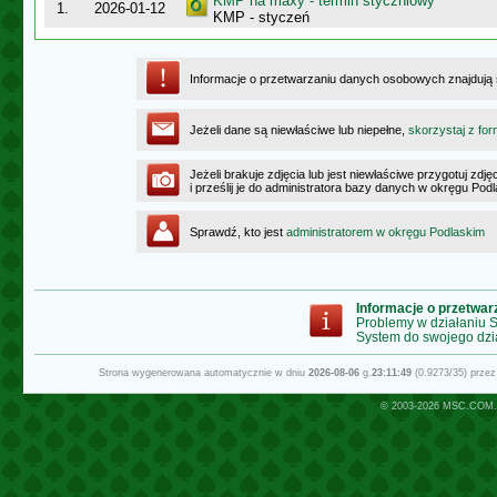
KMP na maxy - termin styczniowy
1.
2026-01-12
KMP - styczeń
Informacje o przetwarzaniu danych osobowych znajdują
Jeżeli dane są niewłaściwe lub niepełne,
skorzystaj z for
Jeżeli brakuje zdjęcia lub jest niewłaściwe przygotuj zd
i prześlij je do administratora bazy danych w okręgu Pod
Sprawdź, kto jest
administratorem w okręgu Podlaskim
Informacje o przetwa
Problemy w działaniu
System do swojego dzi
Strona wygenerowana automatycznie w dniu
2026-08-06
g.
23:11:49
(0.9273/35) prze
© 2003-2026
MSC.COM.