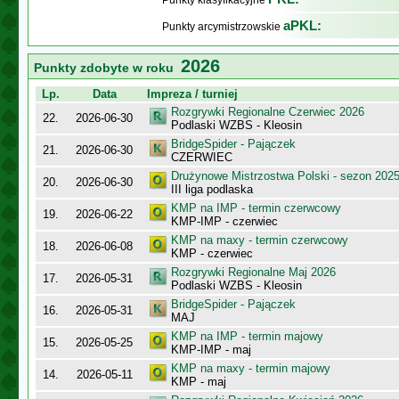
Punkty klasyfikacyjne
aPKL:
Punkty arcymistrzowskie
2026
Punkty zdobyte w roku
Lp.
Data
Impreza / turniej
Rozgrywki Regionalne Czerwiec 2026
22.
2026-06-30
Podlaski WZBS - Kleosin
BridgeSpider - Pajączek
21.
2026-06-30
CZERWIEC
Drużynowe Mistrzostwa Polski - sezon 202
20.
2026-06-30
III liga podlaska
KMP na IMP - termin czerwcowy
19.
2026-06-22
KMP-IMP - czerwiec
KMP na maxy - termin czerwcowy
18.
2026-06-08
KMP - czerwiec
Rozgrywki Regionalne Maj 2026
17.
2026-05-31
Podlaski WZBS - Kleosin
BridgeSpider - Pajączek
16.
2026-05-31
MAJ
KMP na IMP - termin majowy
15.
2026-05-25
KMP-IMP - maj
KMP na maxy - termin majowy
14.
2026-05-11
KMP - maj