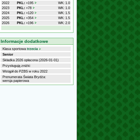
2022
PKL:
+195
WK: 1.0
2023
PKL:
+78
WK: 1.0
2024
PKL:
+120
WK: 1.5
2025
PKL:
+354
WK: 1.5
2026
PKL:
+196
WK: 2.0
Informacje dodatkowe
Klasa sportowa
trzecia
Senior
Składka 2026 opłacona (2026-01-01)
Przysługują zniżki
Wstąpił do PZBS w roku 2022
Prenumerata Świata Brydża:
wersja papierowa