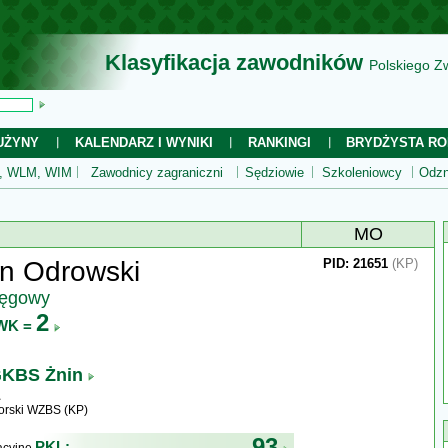
Klasyfikacja zawodników
Polskiego Z
UŻYNY
KALENDARZ I WYNIKI
RANKINGI
BRYDŻYSTA RO
 WLM, WIM
Zawodnicy zagraniczni
Sędziowie
Szkoleniowcy
Odzn
MO
n Odrowski
PID: 21651
(KP)
ręgowy
2
WK =
KBS Żnin
rski WZBS (KP)
93
PKL: