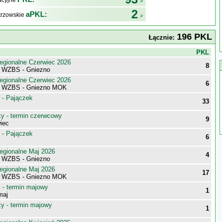
kacyjne
2
aPKL:
trzowskie
196 PKL
Łącznie:
j
PKL
egionalne Czerwiec 2026
8
i WZBS - Gniezno
egionalne Czerwiec 2026
6
ki WZBS - Gniezno MOK
 - Pajączek
33
 - termin czerwcowy
9
iec
 - Pajączek
6
egionalne Maj 2026
4
i WZBS - Gniezno
egionalne Maj 2026
17
ki WZBS - Gniezno MOK
- termin majowy
1
maj
 - termin majowy
1