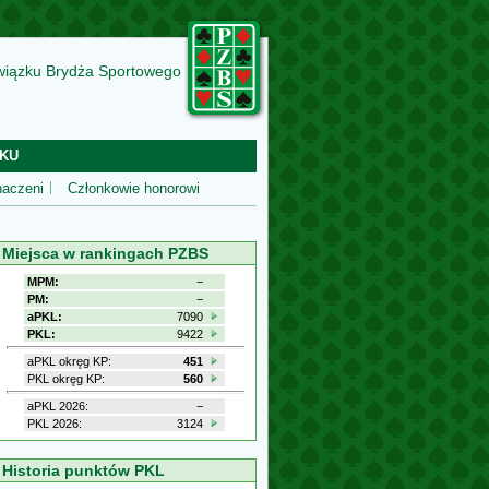
wiązku Brydża Sportowego
KU
aczeni
Członkowie honorowi
Miejsca w rankingach PZBS
MPM:
−
PM:
−
aPKL:
7090
PKL:
9422
aPKL okręg KP:
451
PKL okręg KP:
560
aPKL 2026:
−
PKL 2026:
3124
Historia punktów PKL