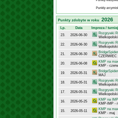
Punkty klasyfi
Punkty arcymis
2026
Punkty zdobyte w roku
Lp.
Data
Impreza / turnie
Rozgrywki R
23.
2026-06-30
Wielkopolsk
Rozgrywki R
22.
2026-06-30
Wielkopols
BridgeSpider
21.
2026-06-30
CZERWIEC
KMP na maxy
20.
2026-06-08
KMP - czerw
BridgeSpider
19.
2026-05-31
MAJ
Rozgrywki R
18.
2026-05-31
Wielkopolsk
Rozgrywki R
17.
2026-05-31
Wielkopols
KMP na IMP 
16.
2026-05-25
KMP-IMP - 
KMP na maxy
15.
2026-05-11
KMP - maj