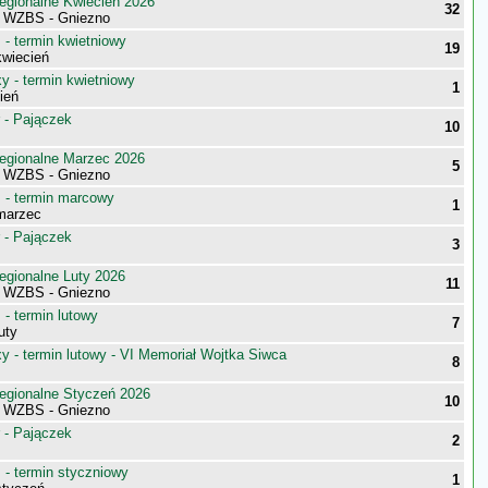
egionalne Kwiecień 2026
32
i WZBS - Gniezno
- termin kwietniowy
19
wiecień
 - termin kwietniowy
1
ień
 - Pajączek
10
egionalne Marzec 2026
5
i WZBS - Gniezno
- termin marcowy
1
marzec
 - Pajączek
3
egionalne Luty 2026
11
i WZBS - Gniezno
- termin lutowy
7
uty
 - termin lutowy - VI Memoriał Wojtka Siwca
8
egionalne Styczeń 2026
10
i WZBS - Gniezno
 - Pajączek
2
- termin styczniowy
1