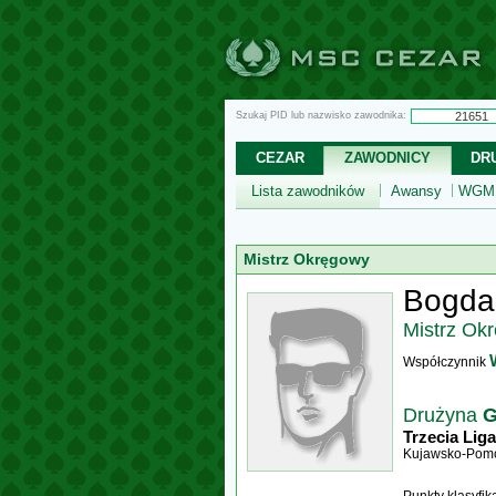
Szukaj PID lub nazwisko zawodnika:
CEZAR
ZAWODNICY
DR
Lista zawodników
Awansy
WGM,
Mistrz Okręgowy
Bogda
Mistrz Ok
Współczynnik
Drużyna
G
Trzecia Liga
Kujawsko-Pomo