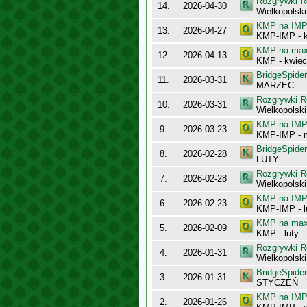
Rozgrywki R
14.
2026-04-30
Wielkopolsk
KMP na IMP 
13.
2026-04-27
KMP-IMP - k
KMP na maxy
12.
2026-04-13
KMP - kwiec
BridgeSpider
11.
2026-03-31
MARZEC
Rozgrywki R
10.
2026-03-31
Wielkopolsk
KMP na IMP 
9.
2026-03-23
KMP-IMP - 
BridgeSpider
8.
2026-02-28
LUTY
Rozgrywki R
7.
2026-02-28
Wielkopolsk
KMP na IMP 
6.
2026-02-23
KMP-IMP - l
KMP na maxy
5.
2026-02-09
KMP - luty
Rozgrywki R
4.
2026-01-31
Wielkopolsk
BridgeSpider
3.
2026-01-31
STYCZEŃ
KMP na IMP 
2.
2026-01-26