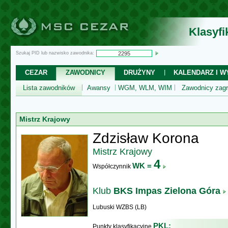
Klasyf
Szukaj PID lub nazwisko zawodnika:
CEZAR
ZAWODNICY
DRUŻYNY
KALENDARZ I WY
Lista zawodników
Awansy
WGM, WLM, WIM
Zawodnicy zagr
Mistrz Krajowy
Zdzisław Korona
Mistrz Krajowy
4
WK =
Współczynnik
Klub
BKS Impas Zielona Góra
Lubuski WZBS (LB)
PKL:
Punkty klasyfikacyjne