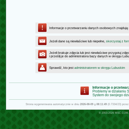
Informacje o przetwarzaniu danych osobowych znajdują
Jeżeli dane są niewłaściwe lub niepełne,
skorzystaj z for
Jeżeli brakuje zdjęcia lub jest niewłaściwe przygotuj zd
i prześlij je do administratora bazy danych w okręgu Lub
Sprawdź, kto jest
administratorem w okręgu Lubuskim
Informacje o przetwa
Problemy w działaniu
System do swojego dzi
Strona wygenerowana automatycznie w dniu
2026-08-09
g.
08:11:49
(0.7334/23) prze
© 2003-2026
MSC.COM.