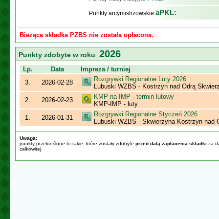
aPKL:
Punkty arcymistrzowskie
Bieżąca składka PZBS nie została opłacona.
2026
Punkty zdobyte w roku
Lp.
Data
Impreza / turniej
Rozgrywki Regionalne Luty 2026
3.
2026-02-28
Lubuski WZBS - Kostrzyn nad Odrą Skwier
KMP na IMP - termin lutowy
2.
2026-02-23
KMP-IMP - luty
Rozgrywki Regionalne Styczeń 2026
1.
2026-01-31
Lubuski WZBS - Skwierzyna Kostrzyn nad 
Uwaga:
punkty przekreślone to takie, które zostały zdobyte
przed datą zapłacenia składki
za da
całkowitej.