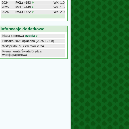
2024
PKL:
+153
WK: 1.0
2025
PKL:
+449
WK: 1.5
2026
PKL:
+422
WK: 2.0
Informacje dodatkowe
Klasa sportowa
trzecia
Składka 2026 opłacona (2025-12-08)
Wstąpił do PZBS w roku 2024
Prenumerata Świata Brydża:
wersja papierowa