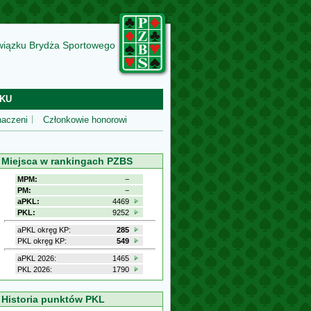
wiązku Brydża Sportowego
KU
aczeni
Członkowie honorowi
Miejsca w rankingach PZBS
MPM:
−
PM:
−
aPKL:
4469
PKL:
9252
aPKL okręg KP:
285
PKL okręg KP:
549
aPKL 2026:
1465
PKL 2026:
1790
Historia punktów PKL