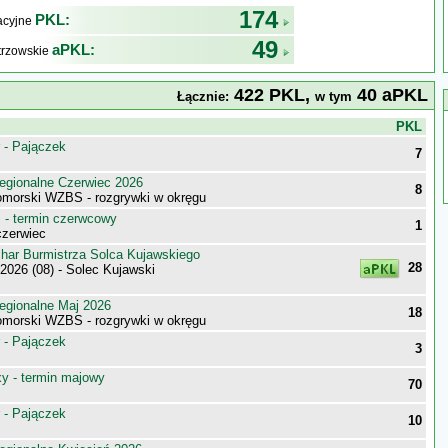
174
PKL:
kacyjne
49
aPKL:
trzowskie
422 PKL,
40 aPKL
Łącznie:
w tym
j
PKL
 - Pajączek
7
egionalne Czerwiec 2026
8
morski WZBS - rozgrywki w okręgu
- termin czerwcowy
1
zerwiec
har Burmistrza Solca Kujawskiego
28
026 (08) - Solec Kujawski
egionalne Maj 2026
18
morski WZBS - rozgrywki w okręgu
 - Pajączek
3
 - termin majowy
70
 - Pajączek
10