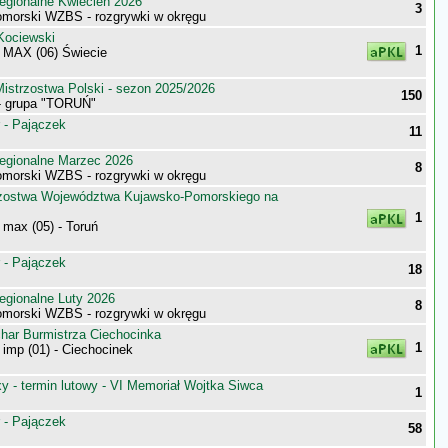
egionalne Kwiecień 2026
3
morski WZBS - rozgrywki w okręgu
Kociewski
1
MAX (06) Świecie
istrzostwa Polski - sezon 2025/2026
150
 - grupa "TORUŃ"
 - Pajączek
11
egionalne Marzec 2026
8
morski WZBS - rozgrywki w okręgu
zostwa Województwa Kujawsko-Pomorskiego na
1
max (05) - Toruń
 - Pajączek
18
egionalne Luty 2026
8
morski WZBS - rozgrywki w okręgu
har Burmistrza Ciechocinka
1
imp (01) - Ciechocinek
 - termin lutowy - VI Memoriał Wojtka Siwca
1
 - Pajączek
58