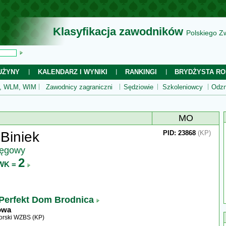
Klasyfikacja zawodników
Polskiego Z
UŻYNY
KALENDARZ I WYNIKI
RANKINGI
BRYDŻYSTA RO
 WLM, WIM
Zawodnicy zagraniczni
Sędziowie
Szkoleniowcy
Odzn
MO
Biniek
PID: 23868
(KP)
ręgowy
2
WK =
Perfekt Dom Brodnica
owa
rski WZBS (KP)