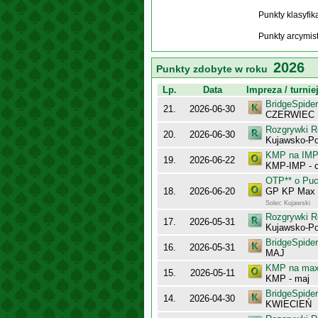
Punkty klasyfi
Punkty arcymis
2026
Punkty zdobyte w roku
Lp.
Data
Impreza / turnie
BridgeSpider
21.
2026-06-30
CZERWIEC
Rozgrywki R
20.
2026-06-30
Kujawsko-Po
KMP na IMP 
19.
2026-06-22
KMP-IMP - c
OTP** o Puc
18.
2026-06-20
GP KP Max 2
Solec Kujawski
Rozgrywki R
17.
2026-05-31
Kujawsko-Po
BridgeSpider
16.
2026-05-31
MAJ
KMP na maxy
15.
2026-05-11
KMP - maj
BridgeSpider
14.
2026-04-30
KWIECIEŃ