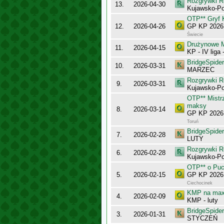
Rozgrywki R
13.
2026-04-30
Kujawsko-Po
OTP** Gryf 
12.
2026-04-26
GP KP 2026 
Świecie
Drużynowe M
11.
2026-04-15
KP - IV liga
BridgeSpider
10.
2026-03-31
MARZEC
Rozgrywki R
9.
2026-03-31
Kujawsko-Po
OTP** Mistr
maksy
8.
2026-03-14
GP KP 2026 
Toruń
BridgeSpider
7.
2026-02-28
LUTY
Rozgrywki R
6.
2026-02-28
Kujawsko-Po
OTP** o Puc
5.
2026-02-15
GP KP 2026 
Ciechocinek
KMP na maxy
4.
2026-02-09
KMP - luty
BridgeSpider
3.
2026-01-31
STYCZEŃ