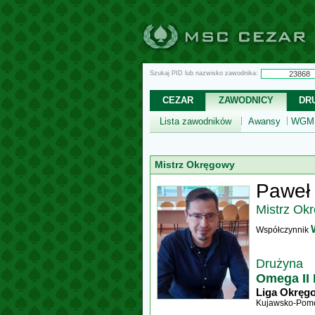
Szukaj PID lub nazwisko zawodnika:
CEZAR
ZAWODNICY
DR
Lista zawodników
Awansy
WGM,
Mistrz Okręgowy
Paweł 
Mistrz Ok
Współczynnik
Drużyna
Omega II 
Liga Okręg
Kujawsko-Pomo