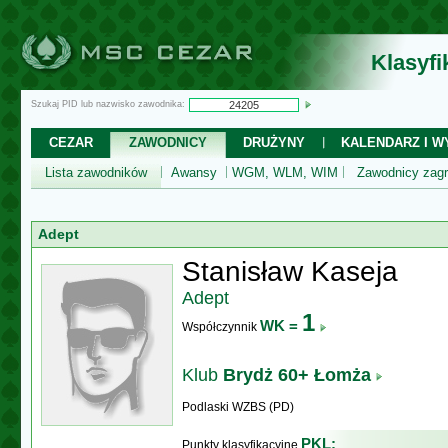
Klasyf
Szukaj PID lub nazwisko zawodnika:
CEZAR
ZAWODNICY
DRUŻYNY
KALENDARZ I WY
Lista zawodników
Awansy
WGM, WLM, WIM
Zawodnicy zagr
Adept
Stanisław Kaseja
Adept
1
WK =
Współczynnik
Klub
Brydż 60+ Łomża
Podlaski WZBS (PD)
PKL:
Punkty klasyfikacyjne