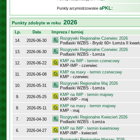
aPKL:
Punkty arcymistrzowskie
2026
Punkty zdobyte w roku
Lp.
Data
Impreza / turniej
Rozgrywki Regionalne Czerwiec 2026
14.
2026-06-30
Podlaski WZBS - Brydż 60+ Łomża II kwart
Rozgrywki Regionalne Czerwiec 2026
13.
2026-06-30
Podlaski WZBS - Łomża
KMP na IMP - termin czerwcowy
12.
2026-06-22
KMP-IMP - czerwiec
KMP na maxy - termin czerwcowy
11.
2026-06-08
KMP - czerwiec
Rozgrywki Regionalne Maj 2026
10.
2026-05-31
Podlaski WZBS - Łomża
KMP na IMP - termin majowy
9.
2026-05-25
KMP-IMP - maj
KMP na maxy - termin majowy
8.
2026-05-11
KMP - maj
Rozgrywki Regionalne Kwiecień 2026
7.
2026-04-30
Podlaski WZBS - Łomża
KMP na IMP - termin kwietniowy
6.
2026-04-27
KMP-IMP - kwiecień
Rozgrywki Regionalne Marzec 2026