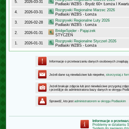
5.
2026-03-31
Podlaski WZBS - Brydż 60+ Łomża I Kwarta
Rozgrywki Regionalne Marzec 2026
4.
2026-03-31
Podlaski WZBS - Łomża
Rozgrywki Regionalne Luty 2026
3.
2026-02-28
Podlaski WZBS - Łomża
BridgeSpider - Pajączek
2.
2026-01-31
STYCZEŃ
Rozgrywki Regionalne Styczeń 2026
1.
2026-01-31
Podlaski WZBS - Łomża
Informacje o przetwarzaniu danych osobowych znajdują
Jeżeli dane są niewłaściwe lub niepełne,
skorzystaj z for
Jeżeli brakuje zdjęcia lub jest niewłaściwe przygotuj zd
i prześlij je do administratora bazy danych w okręgu Pod
Sprawdź, kto jest
administratorem w okręgu Podlaskim
Informacje o przetwa
Problemy w działaniu
System do swojego dzi