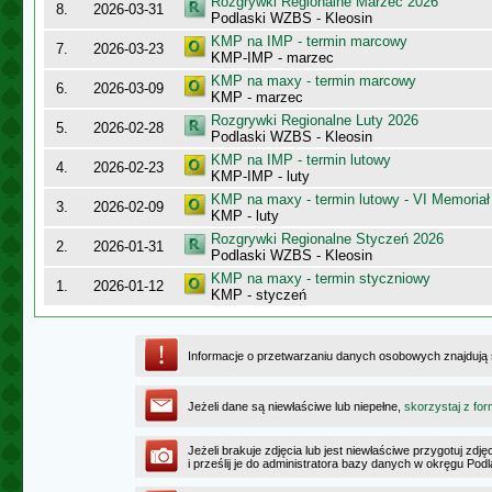
Rozgrywki Regionalne Marzec 2026
8.
2026-03-31
Podlaski WZBS - Kleosin
KMP na IMP - termin marcowy
7.
2026-03-23
KMP-IMP - marzec
KMP na maxy - termin marcowy
6.
2026-03-09
KMP - marzec
Rozgrywki Regionalne Luty 2026
5.
2026-02-28
Podlaski WZBS - Kleosin
KMP na IMP - termin lutowy
4.
2026-02-23
KMP-IMP - luty
KMP na maxy - termin lutowy - VI Memoriał
3.
2026-02-09
KMP - luty
Rozgrywki Regionalne Styczeń 2026
2.
2026-01-31
Podlaski WZBS - Kleosin
KMP na maxy - termin styczniowy
1.
2026-01-12
KMP - styczeń
Informacje o przetwarzaniu danych osobowych znajdują
Jeżeli dane są niewłaściwe lub niepełne,
skorzystaj z for
Jeżeli brakuje zdjęcia lub jest niewłaściwe przygotuj zd
i prześlij je do administratora bazy danych w okręgu Pod