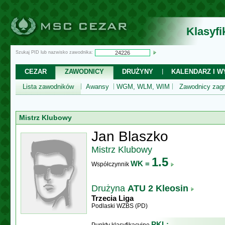
Klasyf
Szukaj PID lub nazwisko zawodnika:
CEZAR
ZAWODNICY
DRUŻYNY
KALENDARZ I WY
Lista zawodników
Awansy
WGM, WLM, WIM
Zawodnicy zagr
Mistrz Klubowy
Jan Blaszko
Mistrz Klubowy
1.5
WK =
Współczynnik
Drużyna
ATU 2 Kleosin
Trzecia Liga
Podlaski WZBS (PD)
PKL: