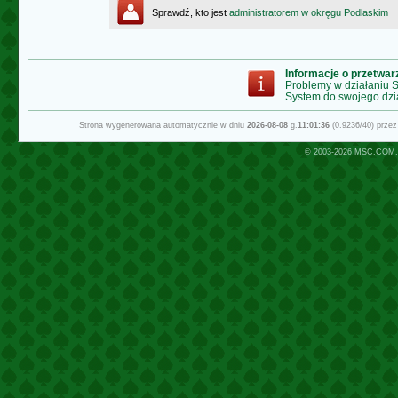
Sprawdź, kto jest
administratorem w okręgu Podlaskim
Informacje o przetwa
Problemy w działaniu
System do swojego dzi
Strona wygenerowana automatycznie w dniu
2026-08-08
g.
11:01:36
(0.9236/40) prze
© 2003-2026
MSC.COM.