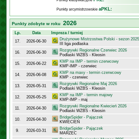
Punkty klasyfikacyjne
aPKL:
Punkty arcymistrzowskie
2026
Punkty zdobyte w roku
Lp.
Data
Impreza / turniej
Drużynowe Mistrzostwa Polski - sezon 202
17.
2026-06-30
III liga podlaska
Rozgrywki Regionalne Czerwiec 2026
16.
2026-06-30
Podlaski WZBS - Kleosin
KMP na IMP - termin czerwcowy
15.
2026-06-22
KMP-IMP - czerwiec
KMP na maxy - termin czerwcowy
14.
2026-06-08
KMP - czerwiec
Rozgrywki Regionalne Maj 2026
13.
2026-05-31
Podlaski WZBS - Kleosin
KMP na IMP - termin majowy
12.
2026-05-25
KMP-IMP - maj
Rozgrywki Regionalne Kwiecień 2026
11.
2026-04-30
Podlaski WZBS - Kleosin
BridgeSpider - Pajączek
10.
2026-04-30
KWIECIEŃ
BridgeSpider - Pajączek
9.
2026-03-31
MARZEC