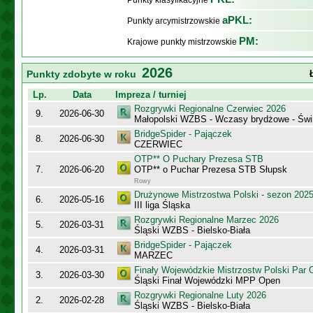
Punkty klasyfikacyjne
aPKL:
Punkty arcymistrzowskie
PM:
Krajowe punkty mistrzowskie
2026
Punkty zdobyte w roku
Lp.
Data
Impreza / turniej
Rozgrywki Regionalne Czerwiec 2026
9.
2026-06-30
Małopolski WZBS - Wczasy brydżowe - Świ
BridgeSpider - Pajączek
8.
2026-06-30
CZERWIEC
OTP** O Puchary Prezesa STB
7.
2026-06-20
OTP** o Puchar Prezesa STB Słupsk
Rowy
Drużynowe Mistrzostwa Polski - sezon 202
6.
2026-05-16
III liga Śląska
Rozgrywki Regionalne Marzec 2026
5.
2026-03-31
Śląski WZBS - Bielsko-Biała
BridgeSpider - Pajączek
4.
2026-03-31
MARZEC
Finały Wojewódzkie Mistrzostw Polski Par
3.
2026-03-30
Śląski Finał Wojewódzki MPP Open
Rozgrywki Regionalne Luty 2026
2.
2026-02-28
Śląski WZBS - Bielsko-Biała