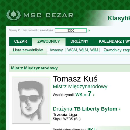
Klasyf
Szukaj PID lub nazwisko zawodnika:
CEZAR
ZAWODNICY
DRUŻYNY
KALENDARZ I WY
Lista zawodników
Awansy
WGM, WLM, WIM
Zawodnicy zagr
Mistrz Międzynarodowy
Tomasz Kuś
Mistrz Międzynarodowy
7
WK =
Współczynnik
Drużyna
TB Liberty Bytom
Trzecia Liga
Śląski WZBS (SL)
PKL: