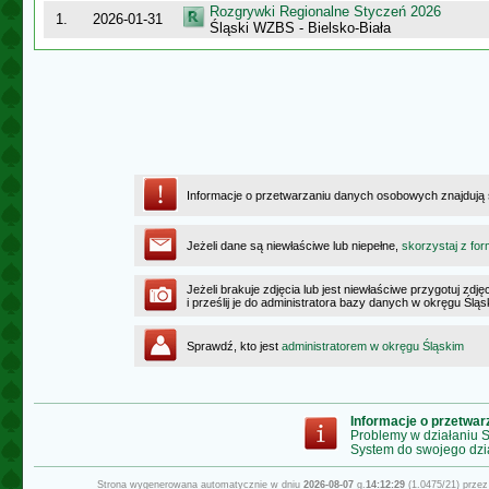
Rozgrywki Regionalne Styczeń 2026
1.
2026-01-31
Śląski WZBS - Bielsko-Biała
Informacje o przetwarzaniu danych osobowych znajdują
Jeżeli dane są niewłaściwe lub niepełne,
skorzystaj z for
Jeżeli brakuje zdjęcia lub jest niewłaściwe przygotuj zd
i prześlij je do administratora bazy danych w okręgu Ślą
Sprawdź, kto jest
administratorem w okręgu Śląskim
Informacje o przetwa
Problemy w działaniu
System do swojego dzi
Strona wygenerowana automatycznie w dniu
2026-08-07
g.
14:12:29
(1.0475/21) prze