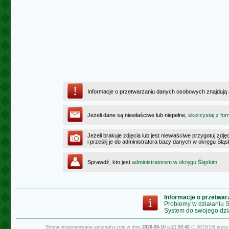
Informacje o przetwarzaniu danych osobowych znajdują
Jeżeli dane są niewłaściwe lub niepełne,
skorzystaj z for
Jeżeli brakuje zdjęcia lub jest niewłaściwe przygotuj zd
i prześlij je do administratora bazy danych w okręgu Ślą
Sprawdź, kto jest
administratorem w okręgu Śląskim
Informacje o przetwa
Problemy w działaniu
System do swojego dzi
Strona wygenerowana automatycznie w dniu
2026-08-10
g.
21:53:42
(1.0015/19) prze