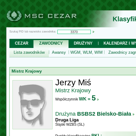
Klasyf
Szukaj PID lub nazwisko zawodnika:
CEZAR
ZAWODNICY
DRUŻYNY
KALENDARZ I WY
Lista zawodników
Awansy
WGM, WLM, WIM
Zawodnicy zagr
Mistrz Krajowy
Jerzy Miś
Mistrz Krajowy
5
WK =
Współczynnik
Drużyna
BSBS2 Bielsko-Biała
Druga Liga
Śląski WZBS (SL)
PKL: