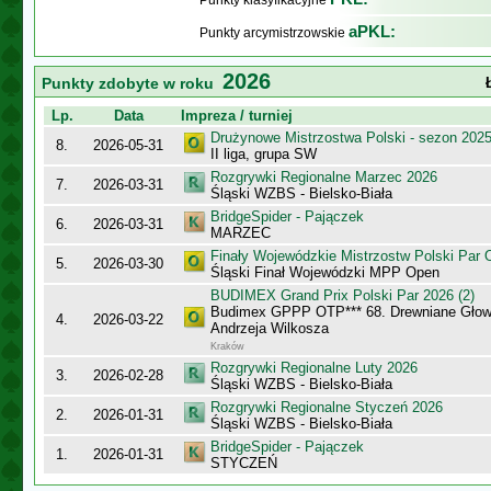
Punkty klasyfikacyjne
aPKL:
Punkty arcymistrzowskie
2026
Punkty zdobyte w roku
Lp.
Data
Impreza / turniej
Drużynowe Mistrzostwa Polski - sezon 202
8.
2026-05-31
II liga, grupa SW
Rozgrywki Regionalne Marzec 2026
7.
2026-03-31
Śląski WZBS - Bielsko-Biała
BridgeSpider - Pajączek
6.
2026-03-31
MARZEC
Finały Wojewódzkie Mistrzostw Polski Par
5.
2026-03-30
Śląski Finał Wojewódzki MPP Open
BUDIMEX Grand Prix Polski Par 2026 (2)
Budimex GPPP OTP*** 68. Drewniane Głowy
4.
2026-03-22
Andrzeja Wilkosza
Kraków
Rozgrywki Regionalne Luty 2026
3.
2026-02-28
Śląski WZBS - Bielsko-Biała
Rozgrywki Regionalne Styczeń 2026
2.
2026-01-31
Śląski WZBS - Bielsko-Biała
BridgeSpider - Pajączek
1.
2026-01-31
STYCZEŃ