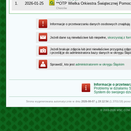
1.
2026-01-25
**OTP Wielka Orkiestra Świątecznej Pomo
Chorzów
Informacje o przetwarzaniu danych osobowych znajdują
Jeżeli dane są niewłaściwe lub niepełne,
skorzystaj z for
Jeżeli brakuje zdjęcia lub jest niewłaściwe przygotuj zd
i prześlij je do administratora bazy danych w okręgu Ślą
Sprawdź, kto jest
administratorem w okręgu Śląskim
Informacje o przetwa
Problemy w działaniu
System do swojego dzi
Strona wygenerowana automatycznie w dniu
2026-08-07
g.
19:12:54
(1.3701/19) prze
© 2003-2026
MSC.COM.