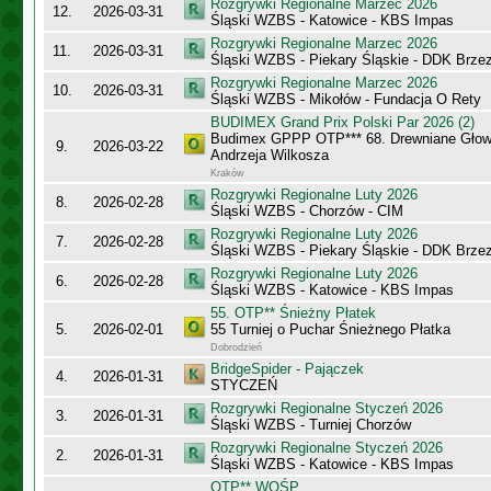
Rozgrywki Regionalne Marzec 2026
12.
2026-03-31
Śląski WZBS - Katowice - KBS Impas
Rozgrywki Regionalne Marzec 2026
11.
2026-03-31
Śląski WZBS - Piekary Śląskie - DDK Brze
Rozgrywki Regionalne Marzec 2026
10.
2026-03-31
Śląski WZBS - Mikołów - Fundacja O Rety
BUDIMEX Grand Prix Polski Par 2026 (2)
Budimex GPPP OTP*** 68. Drewniane Głowy
9.
2026-03-22
Andrzeja Wilkosza
Kraków
Rozgrywki Regionalne Luty 2026
8.
2026-02-28
Śląski WZBS - Chorzów - CIM
Rozgrywki Regionalne Luty 2026
7.
2026-02-28
Śląski WZBS - Piekary Śląskie - DDK Brze
Rozgrywki Regionalne Luty 2026
6.
2026-02-28
Śląski WZBS - Katowice - KBS Impas
55. OTP** Śnieżny Płatek
5.
2026-02-01
55 Turniej o Puchar Śnieżnego Płatka
Dobrodzień
BridgeSpider - Pajączek
4.
2026-01-31
STYCZEŃ
Rozgrywki Regionalne Styczeń 2026
3.
2026-01-31
Śląski WZBS - Turniej Chorzów
Rozgrywki Regionalne Styczeń 2026
2.
2026-01-31
Śląski WZBS - Katowice - KBS Impas
OTP** WOŚP