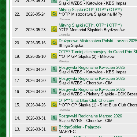
23.
2026-05-31
Śląski WZBS - Katowice - KBS Impas
Mityng Śląski (OTI*, OTP* i OTP**)
22.
2026-05-24
**OTP Mistrzostwa Śląska na IMPy
Chorzów
Mityng Śląski (OTI*, OTP* i OTP**)
21.
2026-05-23
*OTP Memoriał Śląskich Brydżystów
Chorzów
Drużynowe Mistrzostwa Polski - sezon 202
20.
2026-05-16
III liga Śląska
OTP** Turniej eliminacyjny do Grand Prix Ś
19.
2026-05-10
**OTP GP Śląska (2) - Mikołów
Mikołów
Rozgrywki Regionalne Kwiecień 2026
18.
2026-04-30
Śląski WZBS - Katowice - KBS Impas
Rozgrywki Regionalne Kwiecień 2026
17.
2026-04-30
Śląski WZBS - Chorzów - CIM
Rozgrywki Regionalne Kwiecień 2026
16.
2026-04-30
Śląski WZBS - Piekary Śląskie - DDK Brze
OTP** 5 lat Blue Club Chorzów
15.
2026-04-26
**OTP GP Śląska (1) - 5 lat Blue Club Chor
Chorzów
Rozgrywki Regionalne Marzec 2026
14.
2026-03-31
Śląski WZBS - Chorzów - CIM
BridgeSpider - Pajączek
13.
2026-03-31
MARZEC