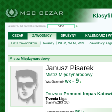
Klasyf
Szukaj PID lub nazwisko zawodnika:
CEZAR
ZAWODNICY
DRUŻYNY
KALENDARZ I WY
Lista zawodników
Awansy
WGM, WLM, WIM
Zawodnicy zagr
Mistrz Międzynarodowy
Janusz Pisarek
Mistrz Międzynarodowy
9
WK =
Współczynnik
Drużyna
Premont Impas Katow
Trzecia Liga
Śląski WZBS (SL)
PKL: