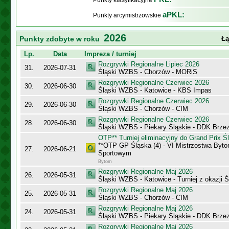
Punkty klasyfikacyjne
aPKL:
Punkty arcymistrzowskie
2026
Punkty zdobyte w roku
Łą
Lp.
Data
Impreza / turniej
Rozgrywki Regionalne Lipiec 2026
31.
2026-07-31
Śląski WZBS - Chorzów - MORiS
Rozgrywki Regionalne Czerwiec 2026
30.
2026-06-30
Śląski WZBS - Katowice - KBS Impas
Rozgrywki Regionalne Czerwiec 2026
29.
2026-06-30
Śląski WZBS - Chorzów - CIM
Rozgrywki Regionalne Czerwiec 2026
28.
2026-06-30
Śląski WZBS - Piekary Śląskie - DDK Brze
OTP** Turniej eliminacyjny do Grand Prix Ś
**OTP GP Śląska (4) - VI Mistrzostwa Byt
27.
2026-06-21
Sportowym
Bytom
Rozgrywki Regionalne Maj 2026
26.
2026-05-31
Śląski WZBS - Katowice - Turniej z okazji Ś
Rozgrywki Regionalne Maj 2026
25.
2026-05-31
Śląski WZBS - Chorzów - CIM
Rozgrywki Regionalne Maj 2026
24.
2026-05-31
Śląski WZBS - Piekary Śląskie - DDK Brze
Rozgrywki Regionalne Maj 2026