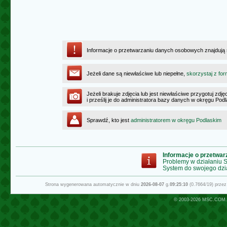
Informacje o przetwarzaniu danych osobowych znajdują
Jeżeli dane są niewłaściwe lub niepełne,
skorzystaj z for
Jeżeli brakuje zdjęcia lub jest niewłaściwe przygotuj zd
i prześlij je do administratora bazy danych w okręgu Pod
Sprawdź, kto jest
administratorem w okręgu Podlaskim
Informacje o przetwa
Problemy w działaniu
System do swojego dzi
Strona wygenerowana automatycznie w dniu
2026-08-07
g.
09:25:10
(0.7664/19) prze
© 2003-2026
MSC.COM.