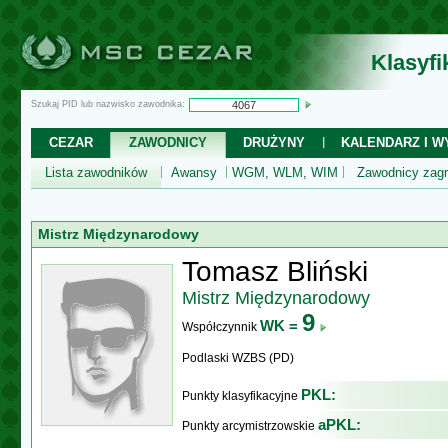
Klasyf
Szukaj PID lub nazwisko zawodnika:
CEZAR
ZAWODNICY
DRUŻYNY
KALENDARZ I WY
Lista zawodników
Awansy
WGM, WLM, WIM
Zawodnicy zagr
Mistrz Międzynarodowy
Tomasz Bliński
Mistrz Międzynarodowy
9
WK =
Współczynnik
Podlaski WZBS (PD)
PKL:
Punkty klasyfikacyjne
aPKL:
Punkty arcymistrzowskie