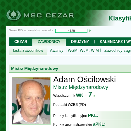
Klasyf
Szukaj PID lub nazwisko zawodnika:
CEZAR
ZAWODNICY
DRUŻYNY
KALENDARZ I WY
Lista zawodników
Awansy
WGM, WLM, WIM
Zawodnicy zagr
Mistrz Międzynarodowy
Adam Ościłowski
Mistrz Międzynarodowy
7
WK =
Współczynnik
Podlaski WZBS (PD)
PKL:
Punkty klasyfikacyjne
aPKL:
Punkty arcymistrzowskie