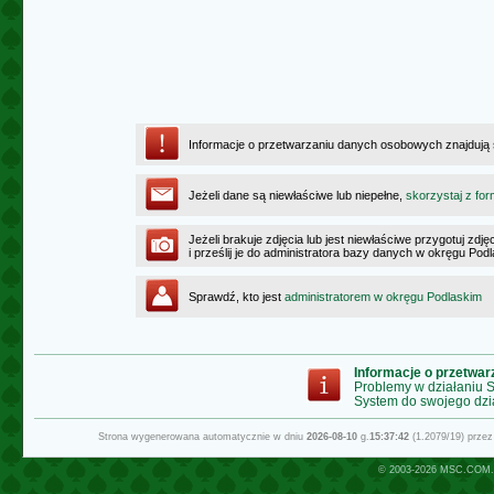
Informacje o przetwarzaniu danych osobowych znajdują
Jeżeli dane są niewłaściwe lub niepełne,
skorzystaj z for
Jeżeli brakuje zdjęcia lub jest niewłaściwe przygotuj zd
i prześlij je do administratora bazy danych w okręgu Pod
Sprawdź, kto jest
administratorem w okręgu Podlaskim
Informacje o przetwa
Problemy w działaniu
System do swojego dzi
Strona wygenerowana automatycznie w dniu
2026-08-10
g.
15:37:42
(1.2079/19) prze
© 2003-2026
MSC.COM.