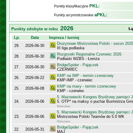
PKL:
Punkty klasyfikacyjne
aPKL:
Punkty arcymistrzowskie
2026
Punkty zdobyte w roku
Łą
Lp.
Data
Impreza / turniej
Drużynowe Mistrzostwa Polski - sezon 202
29.
2026-06-30
III liga podlaska
Rozgrywki Regionalne Czerwiec 2026
28.
2026-06-30
Podlaski WZBS - Łomża
BridgeSpider - Pajączek
27.
2026-06-30
CZERWIEC
KMP na IMP - termin czerwcowy
26.
2026-06-22
KMP-IMP - czerwiec
KMP na maxy - termin czerwcowy
25.
2026-06-08
KMP - czerwiec
5. Mazowiecki Kongres Brydżowy pamięci J
24.
2026-06-06
5. OTP* na maksy o puchar Burmistrza Gm
Warszawa
5. Mazowiecki Kongres Brydżowy pamięci J
23.
2026-06-06
Mistrzostwa Polski Teamów do 5.0 WK
Warszawa
BridgeSpider - Pajączek
22.
2026-05-31
MAJ