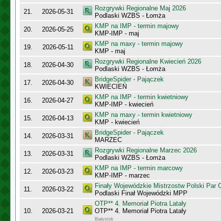
Rozgrywki Regionalne Maj 2026
21.
2026-05-31
Podlaski WZBS - Łomża
KMP na IMP - termin majowy
20.
2026-05-25
KMP-IMP - maj
KMP na maxy - termin majowy
19.
2026-05-11
KMP - maj
Rozgrywki Regionalne Kwiecień 2026
18.
2026-04-30
Podlaski WZBS - Łomża
BridgeSpider - Pajączek
17.
2026-04-30
KWIECIEŃ
KMP na IMP - termin kwietniowy
16.
2026-04-27
KMP-IMP - kwiecień
KMP na maxy - termin kwietniowy
15.
2026-04-13
KMP - kwiecień
BridgeSpider - Pajączek
14.
2026-03-31
MARZEC
Rozgrywki Regionalne Marzec 2026
13.
2026-03-31
Podlaski WZBS - Łomża
KMP na IMP - termin marcowy
12.
2026-03-23
KMP-IMP - marzec
Finały Wojewódzkie Mistrzostw Polski Par
11.
2026-03-22
Podlaski Finał Wojewódzki MPP
OTP** 4. Memoriał Piotra Latały
10.
2026-03-21
OTP** 4. Memoriał Piotra Latały
Białystok