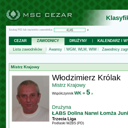
Klasyf
Szukaj PID lub nazwisko zawodnika:
CEZAR
ZAWODNICY
DRUŻYNY
KALENDARZ I WY
Lista zawodników
Awansy
WGM, WLM, WIM
Zawodnicy zagr
Mistrz Krajowy
Włodzimierz Królak
Mistrz Krajowy
5
WK =
Współczynnik
Drużyna
ŁABS Dolina Narwi Łomża Jun
Trzecia Liga
Podlaski WZBS (PD)