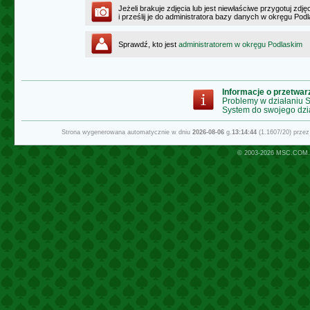
Jeżeli brakuje zdjęcia lub jest niewłaściwe przygotuj zd
i prześlij je do administratora bazy danych w okręgu Pod
Sprawdź, kto jest
administratorem w okręgu Podlaskim
Informacje o przetwa
Problemy w działaniu
System do swojego dzi
Strona wygenerowana automatycznie w dniu
2026-08-06
g.
13:14:44
(1.1607/20) prze
© 2003-2026
MSC.COM.