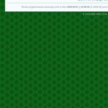
Strona wygenerowana automatycznie w dniu
2026-08-07
g.
14:58:46
(1.0280/19) prze
© 2003-2026
MSC.COM.