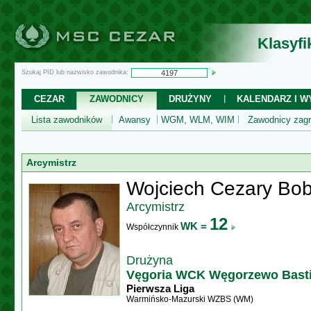
Klasyf
Szukaj PID lub nazwisko zawodnika:
CEZAR
ZAWODNICY
DRUŻYNY
KALENDARZ I WY
Lista zawodników
Awansy
WGM, WLM, WIM
Zawodnicy zagr
Arcymistrz
Wojciech Cezary Bob
Arcymistrz
12
WK =
Współczynnik
Drużyna
Vęgoria WCK Węgorzewo Bast
Pierwsza Liga
Warmińsko-Mazurski WZBS (WM)