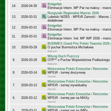
BridgeNet
14.
2026-04-30
Eliminacje Intern. MP Par na maksy - marz
Rozgrywki Regionalne Marzec 2026
13.
2026-03-31
Lubelski WZBS - MPEiR Zamość - Marzec 20
dodatkowe
BridgeNet
12.
2026-03-31
Eliminacje Intern. MP Par na maksy - marz
BridgeNet
11.
2026-03-31
Eliminacje Intern. Ind. MP IMP 2026 - marz
BUDIMEX Grand Prix Polski Teamów 2026 (
10.
2026-03-29
O puchar Burmistrza Michałowa
Białystok
Mityng Duch Puszczy
9.
2026-03-29
OTP** o Puchar Województwa Podlaskiego
Białystok
Mistrzostwa Polski Emerytów i Rencistów
8.
2026-03-14
MPEiR - turniej drużynowy
Zamość
Mistrzostwa Polski Emerytów i Rencistów
7.
2026-03-13
MPEiR - turniej inywidualny
Zamość
Mistrzostwa Polski Emerytów i Rencistów
6.
2026-03-12
MPEiR - turniej par na MAXy
Zamość
Mistrzostwa Polski Emerytów i Rencistów
5.
2026-03-11
MPEiR - turniej par na IMPy