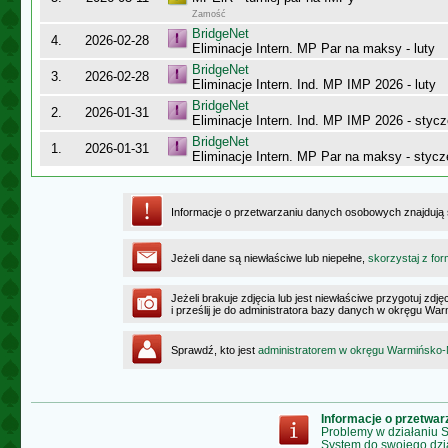
Zamość
BridgeNet
4.
2026-02-28
Eliminacje Intern. MP Par na maksy - luty
BridgeNet
3.
2026-02-28
Eliminacje Intern. Ind. MP IMP 2026 - luty
BridgeNet
2.
2026-01-31
Eliminacje Intern. Ind. MP IMP 2026 - styc
BridgeNet
1.
2026-01-31
Eliminacje Intern. MP Par na maksy - stycz
Informacje o przetwarzaniu danych osobowych znajdują
Jeżeli dane są niewłaściwe lub niepełne,
skorzystaj z for
Jeżeli brakuje zdjęcia lub jest niewłaściwe przygotuj zd
i prześlij je do administratora bazy danych w okręgu W
Sprawdź, kto jest
administratorem w okręgu Warmińsko
Informacje o przetwa
Problemy w działaniu
System do swojego dzi