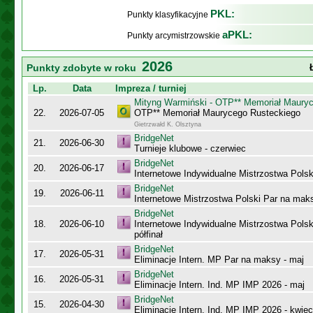
PKL:
Punkty klasyfikacyjne
aPKL:
Punkty arcymistrzowskie
2026
Punkty zdobyte w roku
Lp.
Data
Impreza / turniej
Mityng Warmiński - OTP** Memoriał Maury
22.
2026-07-05
OTP** Memoriał Maurycego Rusteckiego
Gietrzwałd K. Olsztyna
BridgeNet
21.
2026-06-30
Turnieje klubowe - czerwiec
BridgeNet
20.
2026-06-17
Internetowe Indywidualne Mistrzostwa Polsk
BridgeNet
19.
2026-06-11
Internetowe Mistrzostwa Polski Par na maks
BridgeNet
18.
2026-06-10
Internetowe Indywidualne Mistrzostwa Pols
półfinał
BridgeNet
17.
2026-05-31
Eliminacje Intern. MP Par na maksy - maj
BridgeNet
16.
2026-05-31
Eliminacje Intern. Ind. MP IMP 2026 - maj
BridgeNet
15.
2026-04-30
Eliminacje Intern. Ind. MP IMP 2026 - kwiec