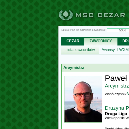
Szukaj PID lub nazwisko zawodnika:
CEZAR
ZAWODNICY
DR
Lista zawodników
Awansy
WGM,
Arcymistrz
Paweł 
Arcymistrz
Współczynnik
Drużyna
P
Druga Liga
Wielkopolski 