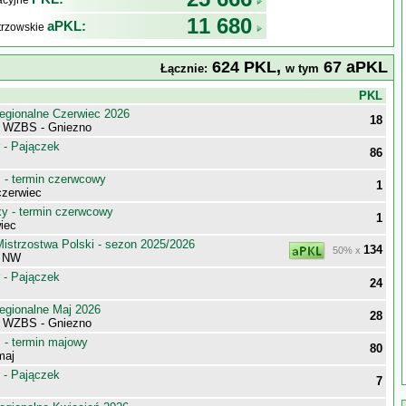
kacyjne
11 680
aPKL:
trzowskie
624 PKL,
67 aPKL
Łącznie:
w tym
j
PKL
egionalne Czerwiec 2026
18
i WZBS - Gniezno
 - Pajączek
86
- termin czerwcowy
1
zerwiec
 - termin czerwcowy
1
iec
istrzostwa Polski - sezon 2025/2026
134
50% x
pa NW
 - Pajączek
24
egionalne Maj 2026
28
i WZBS - Gniezno
- termin majowy
80
maj
 - Pajączek
7