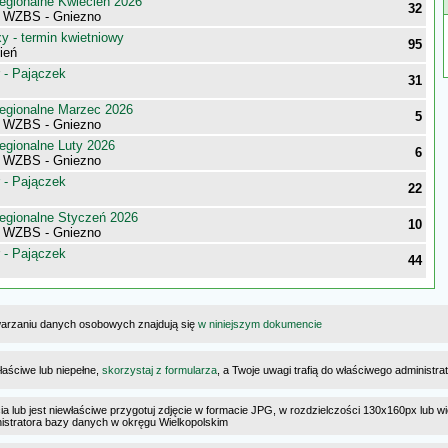
egionalne Kwiecień 2026
32
i WZBS - Gniezno
 - termin kwietniowy
95
ień
 - Pajączek
31
egionalne Marzec 2026
5
i WZBS - Gniezno
egionalne Luty 2026
6
i WZBS - Gniezno
 - Pajączek
22
egionalne Styczeń 2026
10
i WZBS - Gniezno
 - Pajączek
44
warzaniu danych osobowych znajdują się
w niniejszym dokumencie
łaściwe lub niepełne,
skorzystaj z formularza
, a Twoje uwagi trafią do właściwego administr
cia lub jest niewłaściwe przygotuj zdjęcie w formacie JPG, w rozdzielczości 130x160px lub wi
ministratora bazy danych w okręgu Wielkopolskim