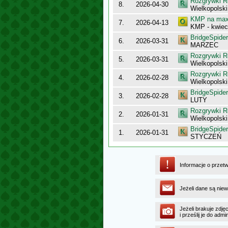
Rozgrywki R
8.
2026-04-30
Wielkopolsk
KMP na maxy
7.
2026-04-13
KMP - kwiec
BridgeSpider
6.
2026-03-31
MARZEC
Rozgrywki R
5.
2026-03-31
Wielkopolsk
Rozgrywki R
4.
2026-02-28
Wielkopolsk
BridgeSpider
3.
2026-02-28
LUTY
Rozgrywki R
2.
2026-01-31
Wielkopolsk
BridgeSpider
1.
2026-01-31
STYCZEŃ
Informacje o przet
Jeżeli dane są niew
Jeżeli brakuje zdję
i prześlij je do ad