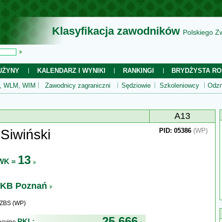
Klasyfikacja zawodników
Polskiego Z
UŻYNY
KALENDARZ I WYNIKI
RANKINGI
BRYDŻYSTA RO
 WLM, WIM
Zawodnicy zagraniczni
Sędziowie
Szkoleniowcy
Odzn
A13
Siwiński
PID: 05386
(WP)
13
WK =
KB Poznań
WZBS (WP)
25 666
PKL: