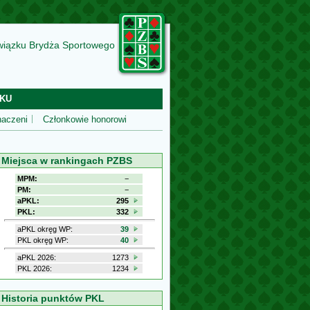
wiązku Brydża Sportowego
KU
aczeni
Członkowie honorowi
Miejsca w rankingach PZBS
MPM:
−
PM:
−
aPKL:
295
PKL:
332
aPKL okręg WP:
39
PKL okręg WP:
40
aPKL 2026:
1273
PKL 2026:
1234
Historia punktów PKL