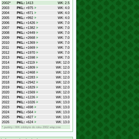
2002*
PKL:
1413
WK: 2.5
2003
PKL:
+975
WK: 4.0
2004
PKL:
+871
WK: 4.0
2005
PKL:
+992
WK: 4.0
2006
PKL:
+1426
WK: 7.0
2007
PKL:
+1382
WK: 7.0
2008
PKL:
+2449
WK: 7.0
2009
PKL:
+2668
WK: 7.0
2010
PKL:
+1369
WK: 7.0
2011
PKL:
+1669
WK: 7.0
2012
PKL:
+1970
WK: 7.0
2013
PKL:
+1598
WK: 7.0
2014
PKL:
+2119
WK: 12.0
2015
PKL:
+1809
WK: 12.0
2016
PKL:
+2468
WK: 12.0
2017
PKL:
+2283
WK: 12.0
2018
PKL:
+2942
WK: 12.0
2019
PKL:
+1829
WK: 12.0
2020
PKL:
+1569
WK: 12.0
2021
PKL:
+1226
WK: 13.0
2022
PKL:
+1026
WK: 13.0
2023
PKL:
+698
WK: 13.0
2024
PKL:
+564
WK: 13.0
2025
PKL:
+827
WK: 13.0
2026
PKL:
+624
WK: 13.0
* punkty i WK zdobyte do roku 2002 włącznie