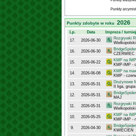
Punkty klasyfi
Punkty arcymis
2026
Punkty zdobyte w roku
Lp.
Data
Impreza / turnie
Rozgrywki R
17.
2026-06-30
Wielkopolsk
BridgeSpider
16.
2026-06-30
CZERWIEC
KMP na IMP 
15.
2026-06-22
KMP-IMP - c
KMP na maxy
14.
2026-06-08
KMP - czerw
Drużynowe M
13.
2026-05-31
II liga, gru
BridgeSpider
12.
2026-05-31
MAJ
Rozgrywki R
11.
2026-05-31
Wielkopolsk
KMP na IMP 
10.
2026-05-25
KMP-IMP - 
BridgeSpider
9.
2026-04-30
KWIECIEŃ