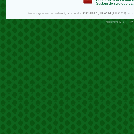
System do swojego dzi
Strona wygenerowana automatycznie w dniu
2026-08-07
g.
04:42:04
(1.0528/19) prze
© 2003-2026
MSC.COM.