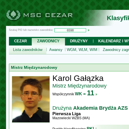
Klasyf
Szukaj PID lub nazwisko zawodnika:
CEZAR
ZAWODNICY
DRUŻYNY
KALENDARZ I WY
Lista zawodników
Awansy
WGM, WLM, WIM
Zawodnicy zagr
Mistrz Międzynarodowy
Karol Gałązka
Mistrz Międzynarodowy
11
WK =
Współczynnik
Drużyna
Akademia Brydża AZ
Pierwsza Liga
Mazowiecki WZBS (MA)
PKL: