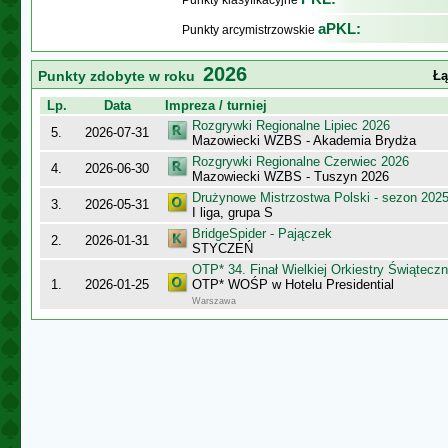
Punkty klasyfikacyjne
aPKL:
Punkty arcymistrzowskie
2026
Punkty zdobyte w roku
Łą
Lp.
Data
Impreza / turniej
Rozgrywki Regionalne Lipiec 2026
5.
2026-07-31
Mazowiecki WZBS - Akademia Brydża
Rozgrywki Regionalne Czerwiec 2026
4.
2026-06-30
Mazowiecki WZBS - Tuszyn 2026
Drużynowe Mistrzostwa Polski - sezon 202
3.
2026-05-31
I liga, grupa S
BridgeSpider - Pajączek
2.
2026-01-31
STYCZEŃ
OTP* 34. Finał Wielkiej Orkiestry Świątec
1.
2026-01-25
OTP* WOŚP w Hotelu Presidential
Warszawa