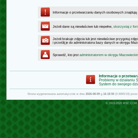
Informacje o przetwarzaniu danych osobowych znajdują
Jeżeli dane są niewłaściwe lub niepełne,
skorzystaj z for
Jeżeli brakuje zdjęcia lub jest niewłaściwe przygotuj zd
i prześlij je do administratora bazy danych w okręgu Ma
Sprawdź, kto jest
administratorem w okręgu Mazowiecki
Informacje o przetwa
Problemy w działaniu
System do swojego dzi
Strona wygenerowana automatycznie w dniu
2026-08-09
g.
16:18:50
(0.6965/19) prze
© 2003-2026
MSC.COM.