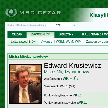
Klasyf
Szukaj PID lub nazwisko zawodnika:
CEZAR
ZAWODNICY
DRUŻYNY
KALENDARZ I WY
Lista zawodników
Awansy
WGM, WLM, WIM
Zawodnicy zagr
Mistrz Międzynarodowy
Edward Krusiewicz
Mistrz Międzynarodowy
7
WK =
Współczynnik
Mazowiecki WZBS (MA)
PKL:
Punkty klasyfikacyjne
aPKL:
Punkty arcymistrzowskie