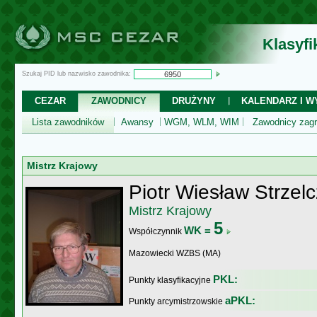
Klasyf
Szukaj PID lub nazwisko zawodnika:
CEZAR
ZAWODNICY
DRUŻYNY
KALENDARZ I WY
Lista zawodników
Awansy
WGM, WLM, WIM
Zawodnicy zagr
Mistrz Krajowy
Piotr Wiesław Strzel
Mistrz Krajowy
5
WK =
Współczynnik
Mazowiecki WZBS (MA)
PKL:
Punkty klasyfikacyjne
aPKL:
Punkty arcymistrzowskie