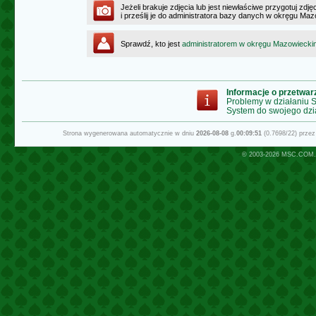
Jeżeli brakuje zdjęcia lub jest niewłaściwe przygotuj zd
i prześlij je do administratora bazy danych w okręgu Ma
Sprawdź, kto jest
administratorem w okręgu Mazowiecki
Informacje o przetwa
Problemy w działaniu
System do swojego dzi
Strona wygenerowana automatycznie w dniu
2026-08-08
g.
00:09:51
(0.7698/22) prze
© 2003-2026
MSC.COM.