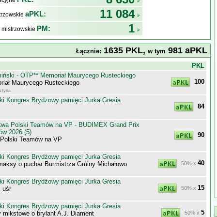
kacyjne
11 084
aPKL:
trzowskie
1
PM:
 mistrzowskie
1635 PKL,
981 aPKL
Łącznie:
w tym
j
PKL
iński - OTP** Memoriał Maurycego Rusteckiego
100
iał Maurycego Rusteckiego
sztyna
ki Kongres Brydżowy pamięci Jurka Gresia
84
stwa Polski Teamów na VP - BUDIMEX Grand Prix
ów 2026 (5)
90
 Polski Teamów na VP
ki Kongres Brydżowy pamięci Jurka Gresia
40
maksy o puchar Burmistrza Gminy Michałowo
50% x
ki Kongres Brydżowy pamięci Jurka Gresia
15
 uśr
50% x
ki Kongres Brydżowy pamięci Jurka Gresia
5
 mikstowe o brylant A.J. Diament
50% x