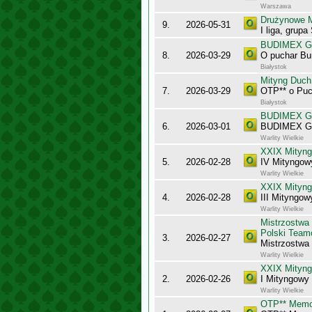
Warszawa
Drużynowe M
9.
2026-05-31
I liga, grupa
BUDIMEX Gra
8.
2026-03-29
O puchar Bu
Białystok
Mityng Duc
7.
2026-03-29
OTP** o Puc
Białystok
BUDIMEX Gra
6.
2026-03-01
BUDIMEX Gra
Warlity Wielkie
XXIX Mityng
5.
2026-02-28
IV Mityngowy
Warlity Wielkie
XXIX Mityng
4.
2026-02-28
III Mityngow
Warlity Wielkie
Mistrzostwa
Polski Team
3.
2026-02-27
Mistrzostw
Warlity Wielkie
XXIX Mityng
2.
2026-02-26
I Mityngowy 
Warlity Wielkie
OTP** Memor