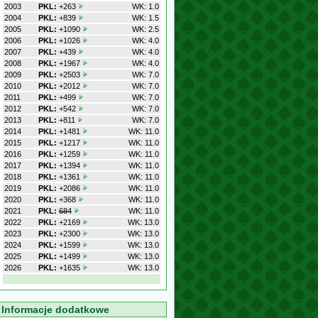
2003
PKL:
+263
WK: 1.0
2004
PKL:
+839
WK: 1.5
2005
PKL:
+1090
WK: 2.5
2006
PKL:
+1026
WK: 4.0
2007
PKL:
+439
WK: 4.0
2008
PKL:
+1967
WK: 4.0
2009
PKL:
+2503
WK: 7.0
2010
PKL:
+2012
WK: 7.0
2011
PKL:
+499
WK: 7.0
2012
PKL:
+542
WK: 7.0
2013
PKL:
+811
WK: 7.0
2014
PKL:
+1481
WK: 11.0
2015
PKL:
+1217
WK: 11.0
2016
PKL:
+1259
WK: 11.0
2017
PKL:
+1394
WK: 11.0
2018
PKL:
+1361
WK: 11.0
2019
PKL:
+2086
WK: 11.0
2020
PKL:
+368
WK: 11.0
2021
PKL:
684
WK: 11.0
2022
PKL:
+2169
WK: 13.0
2023
PKL:
+2300
WK: 13.0
2024
PKL:
+1599
WK: 13.0
2025
PKL:
+1499
WK: 13.0
2026
PKL:
+1635
WK: 13.0
Informacje dodatkowe