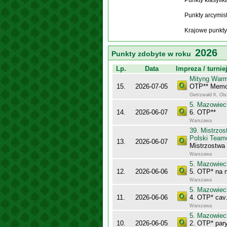
Punkty klasyfi
Punkty arcymis
Krajowe punkty
2026
Punkty zdobyte w roku
Lp.
Data
Impreza / turnie
Mityng Warm
15.
2026-07-05
OTP** Memor
Gietrzwałd K. Ol
5. Mazowiec
14.
2026-06-07
6. OTP**
Warszawa
39. Mistrzo
Polski Team
13.
2026-06-07
Mistrzostwa
Warszawa
5. Mazowiec
12.
2026-06-06
5. OTP* na 
Warszawa
5. Mazowiec
11.
2026-06-06
4. OTP* cav.
Warszawa
5. Mazowiec
10.
2026-06-05
2. OTP* pary