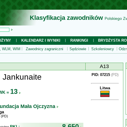
Klasyfikacja zawodników
Polskiego Z
UŻYNY
KALENDARZ I WYNIKI
RANKINGI
BRYDŻYSTA RO
 WLM, WIM
Zawodnicy zagraniczni
Sędziowie
Szkoleniowcy
Odzn
A13
 Jankunaite
PID: 07215
(PD)
Litwa
13
WK =
undacja Mała Ojczyzna
ga
 (PD)
8 650
PKL: