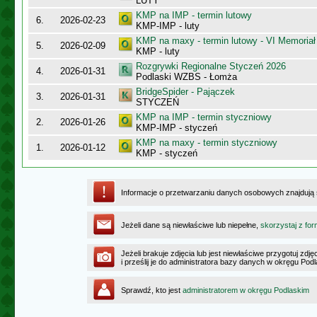
LUTY
KMP na IMP - termin lutowy
6.
2026-02-23
KMP-IMP - luty
KMP na maxy - termin lutowy - VI Memoriał
5.
2026-02-09
KMP - luty
Rozgrywki Regionalne Styczeń 2026
4.
2026-01-31
Podlaski WZBS - Łomża
BridgeSpider - Pajączek
3.
2026-01-31
STYCZEŃ
KMP na IMP - termin styczniowy
2.
2026-01-26
KMP-IMP - styczeń
KMP na maxy - termin styczniowy
1.
2026-01-12
KMP - styczeń
Informacje o przetwarzaniu danych osobowych znajdują
Jeżeli dane są niewłaściwe lub niepełne,
skorzystaj z for
Jeżeli brakuje zdjęcia lub jest niewłaściwe przygotuj zd
i prześlij je do administratora bazy danych w okręgu Pod
Sprawdź, kto jest
administratorem w okręgu Podlaskim