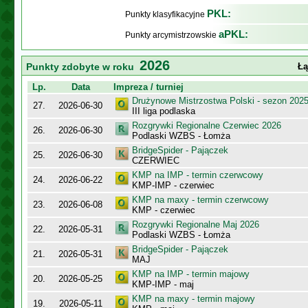
PKL:
Punkty klasyfikacyjne
aPKL:
Punkty arcymistrzowskie
2026
Punkty zdobyte w roku
Łą
Lp.
Data
Impreza / turniej
Drużynowe Mistrzostwa Polski - sezon 202
27.
2026-06-30
III liga podlaska
Rozgrywki Regionalne Czerwiec 2026
26.
2026-06-30
Podlaski WZBS - Łomża
BridgeSpider - Pajączek
25.
2026-06-30
CZERWIEC
KMP na IMP - termin czerwcowy
24.
2026-06-22
KMP-IMP - czerwiec
KMP na maxy - termin czerwcowy
23.
2026-06-08
KMP - czerwiec
Rozgrywki Regionalne Maj 2026
22.
2026-05-31
Podlaski WZBS - Łomża
BridgeSpider - Pajączek
21.
2026-05-31
MAJ
KMP na IMP - termin majowy
20.
2026-05-25
KMP-IMP - maj
KMP na maxy - termin majowy
19.
2026-05-11