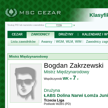
Klasyf
Szukaj PID lub nazwisko zawodnika:
CEZAR
ZAWODNICY
DRUŻYNY
KALENDARZ I WY
Lista zawodników
Awansy
WGM, WLM, WIM
Zawodnicy zagr
Mistrz Międzynarodowy
Bogdan Zakrzewski
Mistrz Międzynarodowy
7
WK =
Współczynnik
Drużyna
ŁABS Dolina Narwi Łomża Jun
Trzecia Liga
Podlaski WZBS (PD)