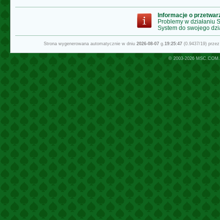
Informacje o przetwa
Problemy w działaniu
System do swojego dzi
Strona wygenerowana automatycznie w dniu
2026-08-07
g.
19:25:47
(0.9437/19) prze
© 2003-2026
MSC.COM.