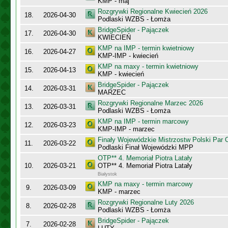
KMP - maj
Rozgrywki Regionalne Kwiecień 2026
18.
2026-04-30
Podlaski WZBS - Łomża
BridgeSpider - Pajączek
17.
2026-04-30
KWIECIEŃ
KMP na IMP - termin kwietniowy
16.
2026-04-27
KMP-IMP - kwiecień
KMP na maxy - termin kwietniowy
15.
2026-04-13
KMP - kwiecień
BridgeSpider - Pajączek
14.
2026-03-31
MARZEC
Rozgrywki Regionalne Marzec 2026
13.
2026-03-31
Podlaski WZBS - Łomża
KMP na IMP - termin marcowy
12.
2026-03-23
KMP-IMP - marzec
Finały Wojewódzkie Mistrzostw Polski Par
11.
2026-03-22
Podlaski Finał Wojewódzki MPP
OTP** 4. Memoriał Piotra Latały
10.
2026-03-21
OTP** 4. Memoriał Piotra Latały
Białystok
KMP na maxy - termin marcowy
9.
2026-03-09
KMP - marzec
Rozgrywki Regionalne Luty 2026
8.
2026-02-28
Podlaski WZBS - Łomża
BridgeSpider - Pajączek
7.
2026-02-28