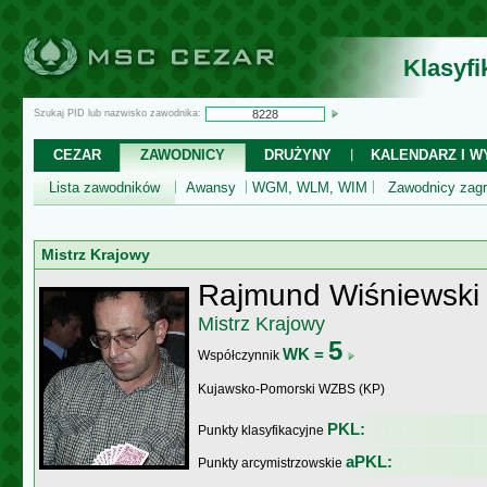
Klasyf
Szukaj PID lub nazwisko zawodnika:
CEZAR
ZAWODNICY
DRUŻYNY
KALENDARZ I WY
Lista zawodników
Awansy
WGM, WLM, WIM
Zawodnicy zagr
Mistrz Krajowy
Rajmund Wiśniewski
Mistrz Krajowy
5
WK =
Współczynnik
Kujawsko-Pomorski WZBS (KP)
PKL:
Punkty klasyfikacyjne
aPKL:
Punkty arcymistrzowskie