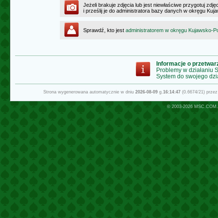
Jeżeli brakuje zdjęcia lub jest niewłaściwe przygotuj zd
i prześlij je do administratora bazy danych w okręgu K
Sprawdź, kto jest
administratorem w okręgu Kujawsko-
Informacje o przetwa
Problemy w działaniu
System do swojego dzi
Strona wygenerowana automatycznie w dniu
2026-08-09
g.
16:14:47
(0.6674/21) prze
© 2003-2026
MSC.COM.