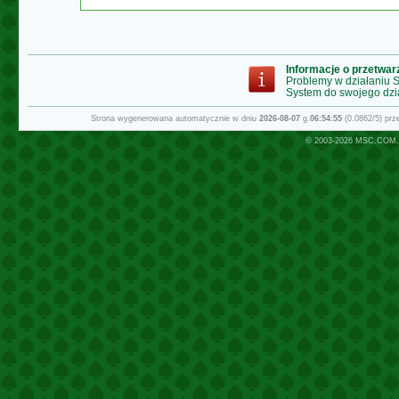
Informacje o przetwa
Problemy w działaniu
System do swojego dzi
Strona wygenerowana automatycznie w dniu
2026-08-07
g.
06:54:55
(0.0862/5) pr
© 2003-2026
MSC.COM.