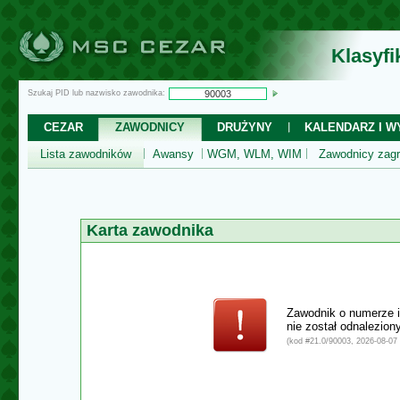
Klasyf
Szukaj PID lub nazwisko zawodnika:
CEZAR
ZAWODNICY
DRUŻYNY
KALENDARZ I WY
Lista zawodników
Awansy
WGM, WLM, WIM
Zawodnicy zagr
Karta zawodnika
Zawodnik o numerze 
nie został odnalezio
(kod #21.0/90003, 2026-08-07 