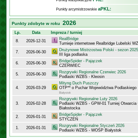
Punkty klasyfikacyjne
aPKL:
Punkty arcymistrzowskie
2026
Punkty zdobyte w roku
Lp.
Data
Impreza / turniej
RealBridge
8.
2026-12-31
Turnieje internetowe Realbridge Lubelski W
Drużynowe Mistrzostwa Polski - sezon 202
7.
2026-06-30
III liga podlaska
BridgeSpider - Pajączek
6.
2026-06-30
CZERWIEC
Rozgrywki Regionalne Czerwiec 2026
5.
2026-06-30
Podlaski WZBS - Kleosin
Mityng Duch Puszczy
4.
2026-03-29
OTP** o Puchar Województwa Podlaskiego
Białystok
Rozgrywki Regionalne Luty 2026
3.
2026-02-28
Podlaski WZBS - GPW-01 Turniej Otwarcia
Białostocka
BridgeSpider - Pajączek
2.
2026-01-31
STYCZEŃ
Rozgrywki Regionalne Styczeń 2026
1.
2026-01-31
Podlaski WZBS - WOŚP Białystok