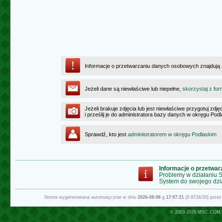
Informacje o przetwarzaniu danych osobowych znajdują
Jeżeli dane są niewłaściwe lub niepełne,
skorzystaj z for
Jeżeli brakuje zdjęcia lub jest niewłaściwe przygotuj zd
i prześlij je do administratora bazy danych w okręgu Pod
Sprawdź, kto jest
administratorem w okręgu Podlaskim
Informacje o przetwa
Problemy w działaniu
System do swojego dzi
Strona wygenerowana automatycznie w dniu
2026-08-08
g.
17:07:21
(0.9734/20) prze
© 2003-2026
MSC.COM.