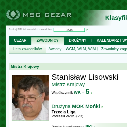
Klasyf
Szukaj PID lub nazwisko zawodnika:
CEZAR
ZAWODNICY
DRUŻYNY
KALENDARZ I WY
Lista zawodników
Awansy
WGM, WLM, WIM
Zawodnicy zagr
Mistrz Krajowy
Stanisław Lisowski
Mistrz Krajowy
5
WK =
Współczynnik
Drużyna
MOK Mońki
Trzecia Liga
Podlaski WZBS (PD)
PKL: