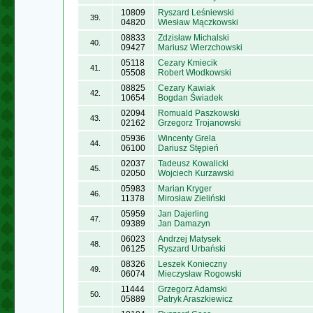
10809
Ryszard Leśniewski
39.
04820
Wiesław Mączkowski
08833
Zdzisław Michalski
40.
09427
Mariusz Wierzchowski
05118
Cezary Kmiecik
41.
05508
Robert Włodkowski
08825
Cezary Kawiak
42.
10654
Bogdan Świadek
02094
Romuald Paszkowski
43.
02162
Grzegorz Trojanowski
05936
Wincenty Grela
44.
06100
Dariusz Stępień
02037
Tadeusz Kowalicki
45.
02050
Wojciech Kurzawski
05983
Marian Kryger
46.
11378
Mirosław Zieliński
05959
Jan Dajerling
47.
09389
Jan Damazyn
06023
Andrzej Matysek
48.
06125
Ryszard Urbański
08326
Leszek Konieczny
49.
06074
Mieczysław Rogowski
11444
Grzegorz Adamski
50.
05889
Patryk Araszkiewicz