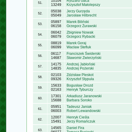
10104
Ryszard Gaca
51.
13249
Krzysztof Małolepszy
05038
Jerzy Gurzęda
52.
05049
Jarosław Hilbrecht
05897
Marek Biliński
53.
06158
Grzegorz Żurawski
06042
Zbigniew Nowak
54.
06079
Grzegorz Rybacki
08819
Marek Goraj
55.
06099
Wacław Stefluk
06117
Franciszek Świderski
56.
14687
Sławomir Zwierzyński
14175
Andrzej Jabłoński
57.
14835
Andrzej Pożerski
02103
Zdzisław Pleskot
58.
09326
Krzysztof Stypuła
15633
Bogusław Drozd
59.
02163
Henryk Tyburczy
17301
Arkadiusz Jaranowski
60.
15688
Barbara Soroko
05951
Tadeusz Janiak
61.
06003
Robert Lewandowski
12007
Henryk Cieśla
62.
15491
Jerzy Romańczuk
14565
Daniel Fira
63.