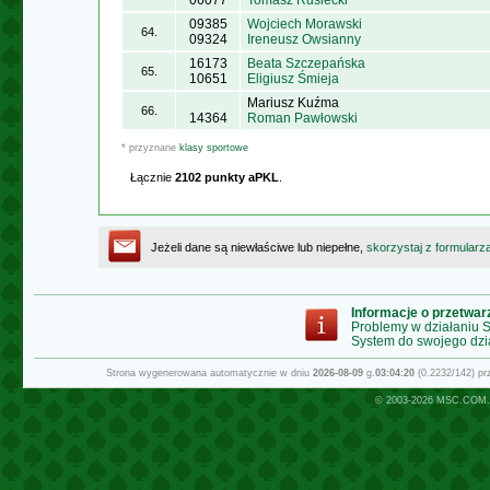
06077
Tomasz Rusiecki
09385
Wojciech Morawski
64.
09324
Ireneusz Owsianny
16173
Beata Szczepańska
65.
10651
Eligiusz Śmieja
Mariusz Kuźma
66.
14364
Roman Pawłowski
* przyznane
klasy sportowe
Łącznie
2102 punkty aPKL
.
Jeżeli dane są niewłaściwe lub niepełne,
skorzystaj z formularz
Informacje o przetwa
Problemy w działaniu
System do swojego dzi
Strona wygenerowana automatycznie w dniu
2026-08-09
g.
03:04:20
(0.2232/142) p
© 2003-2026
MSC.COM.