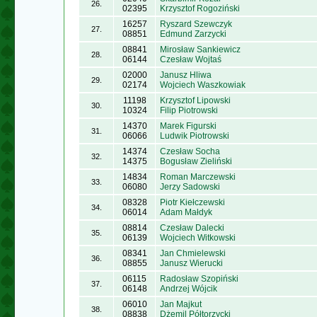
26.
02395
Krzysztof Rogoziński
16257
Ryszard Szewczyk
27.
08851
Edmund Zarzycki
08841
Mirosław Sankiewicz
28.
06144
Czesław Wojtaś
02000
Janusz Hliwa
29.
02174
Wojciech Waszkowiak
11198
Krzysztof Lipowski
30.
10324
Filip Piotrowski
14370
Marek Figurski
31.
06066
Ludwik Piotrowski
14374
Czesław Socha
32.
14375
Bogusław Zieliński
14834
Roman Marczewski
33.
06080
Jerzy Sadowski
08328
Piotr Kiełczewski
34.
06014
Adam Małdyk
08814
Czesław Dalecki
35.
06139
Wojciech Witkowski
08341
Jan Chmielewski
36.
08855
Janusz Wierucki
06115
Radosław Szopiński
37.
06148
Andrzej Wójcik
06010
Jan Majkut
38.
08838
Dżemil Półtorzycki