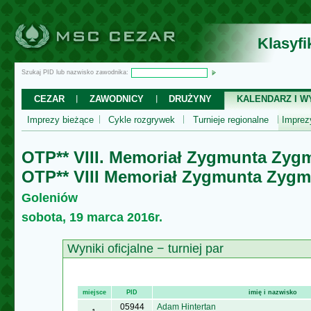
Klasyf
Szukaj PID lub nazwisko zawodnika:
CEZAR
ZAWODNICY
DRUŻYNY
KALENDARZ I WY
Imprezy bieżące
Cykle rozgrywek
Turnieje regionalne
Impre
OTP** VIII. Memoriał Zygmunta Zyg
OTP** VIII Memoriał Zygmunta Zyg
Goleniów
sobota, 19 marca 2016r.
Wyniki oficjalne − turniej par
miejsce
PID
imię i nazwisko
05944
Adam Hintertan