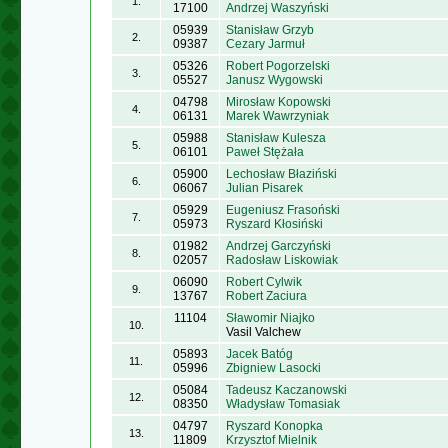
1.
17100
Andrzej Waszyński
05939
Stanisław Grzyb
2.
09387
Cezary Jarmuł
05326
Robert Pogorzelski
3.
05527
Janusz Wygowski
04798
Mirosław Kopowski
4.
06131
Marek Wawrzyniak
05988
Stanisław Kulesza
5.
06101
Paweł Stężała
05900
Lechosław Błaziński
6.
06067
Julian Pisarek
05929
Eugeniusz Frasoński
7.
05973
Ryszard Kłosiński
01982
Andrzej Garczyński
8.
02057
Radosław Liskowiak
06090
Robert Cylwik
9.
13767
Robert Zaciura
11104
Sławomir Niajko
10.
Vasil Valchew
05893
Jacek Batóg
11.
05996
Zbigniew Lasocki
05084
Tadeusz Kaczanowski
12.
08350
Władysław Tomasiak
04797
Ryszard Konopka
13.
11809
Krzysztof Mielnik