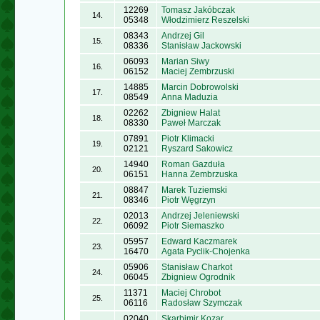
12269
Tomasz Jakóbczak
14.
05348
Włodzimierz Reszelski
08343
Andrzej Gil
15.
08336
Stanisław Jackowski
06093
Marian Siwy
16.
06152
Maciej Zembrzuski
14885
Marcin Dobrowolski
17.
08549
Anna Maduzia
02262
Zbigniew Halat
18.
08330
Paweł Marczak
07891
Piotr Klimacki
19.
02121
Ryszard Sakowicz
14940
Roman Gazduła
20.
06151
Hanna Zembrzuska
08847
Marek Tuziemski
21.
08346
Piotr Węgrzyn
02013
Andrzej Jeleniewski
22.
06092
Piotr Siemaszko
05957
Edward Kaczmarek
23.
16470
Agata Pyclik-Chojenka
05906
Stanisław Charkot
24.
06045
Zbigniew Ogrodnik
11371
Maciej Chrobot
25.
06116
Radosław Szymczak
02040
Skarbimir Kozar