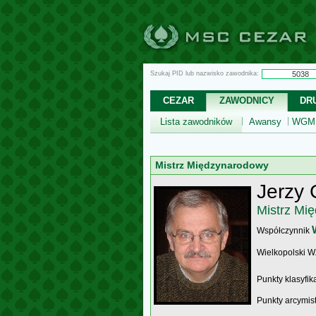
Szukaj PID lub nazwisko zawodnika:
CEZAR
ZAWODNICY
DR
Lista zawodników
Awansy
WGM,
Mistrz Międzynarodowy
Jerzy
Mistrz Mi
Współczynnik
Wielkopolski 
Punkty klasyfi
Punkty arcymis