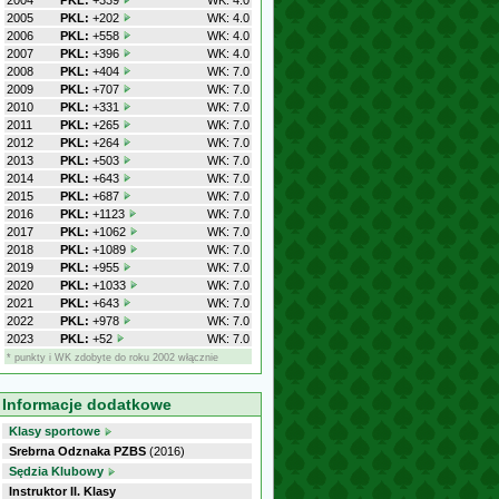
2004
PKL:
+339
WK: 4.0
2005
PKL:
+202
WK: 4.0
2006
PKL:
+558
WK: 4.0
2007
PKL:
+396
WK: 4.0
2008
PKL:
+404
WK: 7.0
2009
PKL:
+707
WK: 7.0
2010
PKL:
+331
WK: 7.0
2011
PKL:
+265
WK: 7.0
2012
PKL:
+264
WK: 7.0
2013
PKL:
+503
WK: 7.0
2014
PKL:
+643
WK: 7.0
2015
PKL:
+687
WK: 7.0
2016
PKL:
+1123
WK: 7.0
2017
PKL:
+1062
WK: 7.0
2018
PKL:
+1089
WK: 7.0
2019
PKL:
+955
WK: 7.0
2020
PKL:
+1033
WK: 7.0
2021
PKL:
+643
WK: 7.0
2022
PKL:
+978
WK: 7.0
2023
PKL:
+52
WK: 7.0
* punkty i WK zdobyte do roku 2002 włącznie
Informacje dodatkowe
Klasy sportowe
Srebrna Odznaka PZBS
(2016)
Sędzia Klubowy
Instruktor II. Klasy