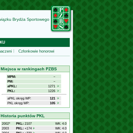
wiązku Brydża Sportowego
KU
aczeni
Członkowie honorowi
Miejsca w rankingach PZBS
MPM:
−
PM:
−
aPKL:
1271
PKL:
1226
aPKL okręg WP:
121
PKL okręg WP:
105
Historia punktów PKL
2002*
PKL:
2107
WK: 4.0
2003
PKL:
+174
WK: 4.0