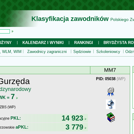
Klasyfikacja zawodników
Polskiego Z
UŻYNY
KALENDARZ I WYNIKI
RANKINGI
BRYDŻYSTA RO
 WLM, WIM
Zawodnicy zagraniczni
Sędziowie
Szkoleniowcy
Odzn
MM7
 Gurzęda
PID: 05038
(WP)
ędzynarodowy
7
WK =
WZBS (WP)
14 923
PKL:
kacyjne
3 779
aPKL:
trzowskie