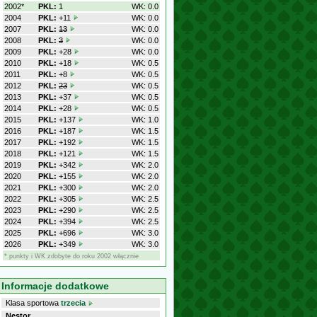
2002*
PKL:
1
WK: 0.0
2004
PKL:
+11
WK: 0.0
2007
PKL:
13
WK: 0.0
2008
PKL:
3
WK: 0.0
2009
PKL:
+28
WK: 0.0
2010
PKL:
+18
WK: 0.5
2011
PKL:
+8
WK: 0.5
2012
PKL:
23
WK: 0.5
2013
PKL:
+37
WK: 0.5
2014
PKL:
+28
WK: 0.5
2015
PKL:
+137
WK: 1.0
2016
PKL:
+187
WK: 1.5
2017
PKL:
+192
WK: 1.5
2018
PKL:
+121
WK: 1.5
2019
PKL:
+342
WK: 2.0
2020
PKL:
+155
WK: 2.0
2021
PKL:
+300
WK: 2.0
2022
PKL:
+305
WK: 2.5
2023
PKL:
+290
WK: 2.5
2024
PKL:
+394
WK: 2.5
2025
PKL:
+696
WK: 3.0
2026
PKL:
+349
WK: 3.0
* punkty i WK zdobyte do roku 2002 włącznie
Informacje dodatkowe
Klasa sportowa
trzecia
Nestor