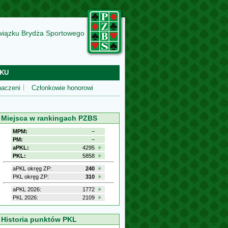
wiązku Brydża Sportowego
KU
aczeni
Członkowie honorowi
Miejsca w rankingach PZBS
MPM:
−
PM:
−
aPKL:
4295
PKL:
5858
aPKL okręg ZP:
240
PKL okręg ZP:
310
aPKL 2026:
1772
PKL 2026:
2109
Historia punktów PKL