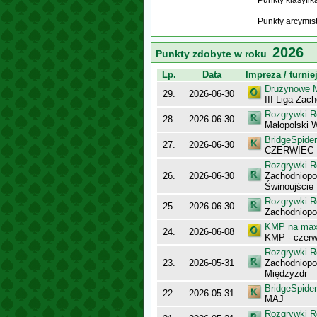
Punkty klasyfi
Punkty arcymis
2026
Punkty zdobyte w roku
Lp.
Data
Impreza / turnie
Drużynowe M
29.
2026-06-30
III Liga Za
Rozgrywki R
28.
2026-06-30
Małopolski 
BridgeSpider
27.
2026-06-30
CZERWIEC
Rozgrywki R
26.
2026-06-30
Zachodniopo
Świnoujście
Rozgrywki R
25.
2026-06-30
Zachodniopo
KMP na maxy
24.
2026-06-08
KMP - czerw
Rozgrywki R
23.
2026-05-31
Zachodniopo
Międzyzdr
BridgeSpider
22.
2026-05-31
MAJ
Rozgrywki R