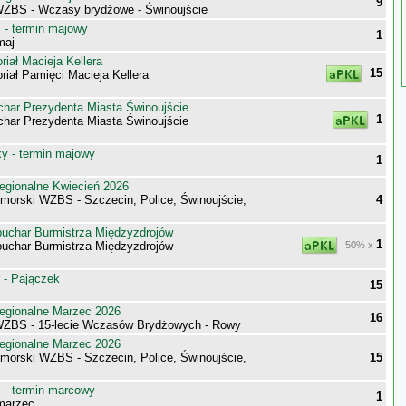
9
WZBS - Wczasy brydżowe - Świnoujście
- termin majowy
1
maj
iał Macieja Kellera
15
iał Pamięci Macieja Kellera
har Prezydenta Miasta Świnoujście
1
har Prezydenta Miasta Świnoujście
 - termin majowy
1
egionalne Kwiecień 2026
morski WZBS - Szczecin, Police, Świnoujście,
4
uchar Burmistrza Międzyzdrojów
1
uchar Burmistrza Międzyzdrojów
50% x
 - Pajączek
15
egionalne Marzec 2026
16
WZBS - 15-lecie Wczasów Brydżowych - Rowy
egionalne Marzec 2026
morski WZBS - Szczecin, Police, Świnoujście,
15
- termin marcowy
1
marzec