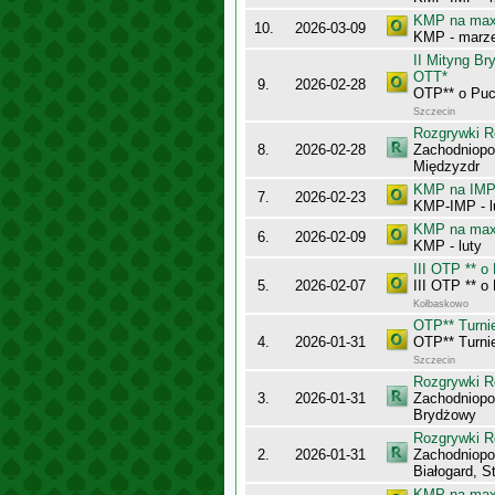
KMP na maxy
10.
2026-03-09
KMP - marz
II Mityng B
OTT*
9.
2026-02-28
OTP** o Pu
Szczecin
Rozgrywki R
8.
2026-02-28
Zachodniopo
Międzyzdr
KMP na IMP 
7.
2026-02-23
KMP-IMP - l
KMP na maxy
6.
2026-02-09
KMP - luty
III OTP ** 
5.
2026-02-07
III OTP ** 
Kołbaskowo
OTP** Turnie
4.
2026-01-31
OTP** Turnie
Szczecin
Rozgrywki R
3.
2026-01-31
Zachodniop
Brydżowy
Rozgrywki R
2.
2026-01-31
Zachodniopo
Białogard, S
KMP na maxy