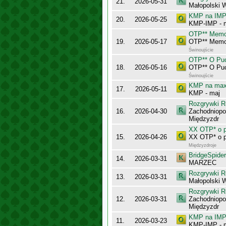
21.
2026-05-31
Małopolski 
KMP na IMP 
20.
2026-05-25
KMP-IMP - 
OTP** Memor
19.
2026-05-17
OTP** Memor
Świnoujście
OTP** O Puc
18.
2026-05-16
OTP** O Puc
Świnoujście
KMP na maxy
17.
2026-05-11
KMP - maj
Rozgrywki R
16.
2026-04-30
Zachodniopo
Międzyzdr
XX OTP* o p
15.
2026-04-26
XX OTP* o p
Międzyzdroje
BridgeSpider
14.
2026-03-31
MARZEC
Rozgrywki R
13.
2026-03-31
Małopolski 
Rozgrywki R
12.
2026-03-31
Zachodniopo
Międzyzdr
KMP na IMP 
11.
2026-03-23
KMP-IMP - 