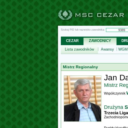
Szukaj PID lub nazwisko zawodnika:
CEZAR
ZAWODNICY
DR
Lista zawodników
Awansy
WGM,
Mistrz Regionalny
Jan D
Mistrz Re
Współczynnik
Drużyna
S
Trzecia Liga
Zachodniopomo