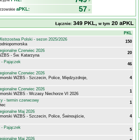
kacyjne
57
aPKL:
trzowskie
349 PKL,
20 aPKL
Łącznie:
w tym
j
PKL
istrzostwa Polski - sezon 2025/2026
150
chodniopomorska
egionalne Czerwiec 2026
20
WZBS - Św. Katarzyna
 - Pajączek
46
egionalne Czerwiec 2026
morski WZBS - Szczecin, Police, Międzyzdroje,
4
egionalne Czerwiec 2026
1
morski WZBS - Wczasy Niechorze VI 2026
 - termin czerwcowy
1
iec
egionalne Maj 2026
morski WZBS - Szczecin, Police, Świnoujście,
4
 - Pajączek
5
egionalne Maj 2026