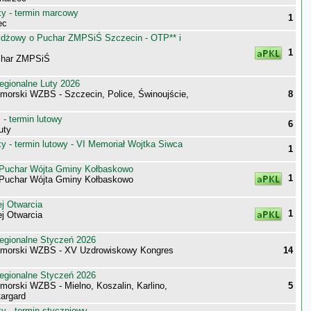
 - termin marcowy
1
ec
rydżowy o Puchar ZMPSiŚ Szczecin - OTP** i
1
char ZMPSiŚ
egionalne Luty 2026
morski WZBS - Szczecin, Police, Świnoujście,
8
- termin lutowy
6
uty
 - termin lutowy - VI Memoriał Wojtka Siwca
1
o Puchar Wójta Gminy Kołbaskowo
1
o Puchar Wójta Gminy Kołbaskowo
j Otwarcia
1
j Otwarcia
egionalne Styczeń 2026
omorski WZBS - XV Uzdrowiskowy Kongres
14
egionalne Styczeń 2026
morski WZBS - Mielno, Koszalin, Karlino,
5
targard
 - termin styczniowy