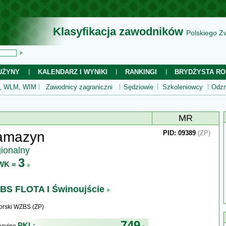
Klasyfikacja zawodników
Polskiego Z
UŻYNY
KALENDARZ I WYNIKI
RANKINGI
BRYDŻYSTA RO
 WLM, WIM
Zawodnicy zagraniczni
Sędziowie
Szkoleniowcy
Odzn
MR
amazyn
PID: 09389
(ZP)
gionalny
3
WK =
BS FLOTA I Świnoujście
rski WZBS (ZP)
749
PKL: