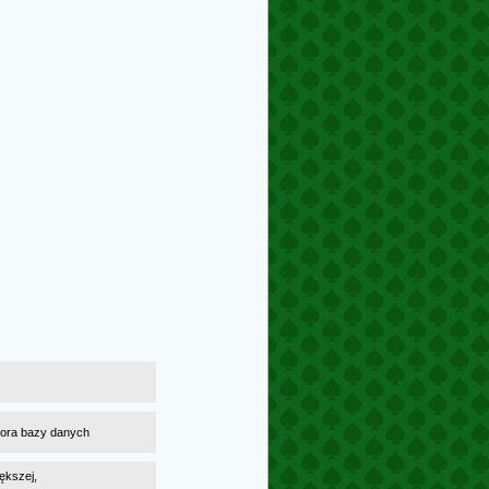
atora bazy danych
ększej,