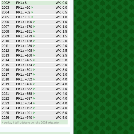
2002*
PKL:
8
WK: 0.0
2003
PKL:
+20
WK: 0.0
2004
PKL:
+82
WK: 0.5
2005
PKL:
+92
WK: 1.0
2006
PKL:
+100
WK: 1.0
2007
PKL:
+170
WK: 1.0
2008
PKL:
+151
WK: 1.5
2009
PKL:
+179
WK: 1.5
2010
PKL:
+138
WK: 2.0
2011
PKL:
+239
WK: 2.0
2012
PKL:
+408
WK: 2.5
2013
PKL:
+168
WK: 2.5
2014
PKL:
+465
WK: 3.0
2015
PKL:
+474
WK: 3.0
2016
PKL:
+301
WK: 3.0
2017
PKL:
+327
WK: 3.0
2018
PKL:
+332
WK: 4.0
2019
PKL:
+466
WK: 4.0
2020
PKL:
+582
WK: 4.0
2021
PKL:
+358
WK: 4.0
2022
PKL:
+597
WK: 4.0
2023
PKL:
+334
WK: 4.0
2024
PKL:
+192
WK: 4.0
2025
PKL:
+291
WK: 5.0
2026
PKL:
+740
WK: 5.0
* punkty i WK zdobyte do roku 2002 włącznie