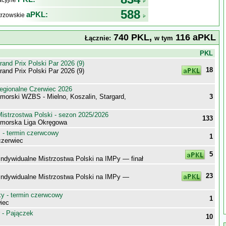
kacyjne
588
aPKL:
trzowskie
740 PKL,
116 aPKL
Łącznie:
w tym
j
PKL
nd Prix Polski Par 2026 (9)
18
nd Prix Polski Par 2026 (9)
egionalne Czerwiec 2026
morski WZBS - Mielno, Koszalin, Stargard,
3
istrzostwa Polski - sezon 2025/2026
133
morska Liga Okręgowa
- termin czerwcowy
1
zerwiec
5
Indywidualne Mistrzostwa Polski na IMPy — finał
23
 Indywidualne Mistrzostwa Polski na IMPy —
 - termin czerwcowy
1
iec
 - Pajączek
10