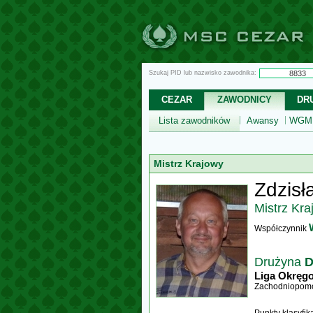
Szukaj PID lub nazwisko zawodnika:
CEZAR
ZAWODNICY
DR
Lista zawodników
Awansy
WGM,
Mistrz Krajowy
Zdzisł
Mistrz Kra
Współczynnik
Drużyna
D
Liga Okręg
Zachodniopomo