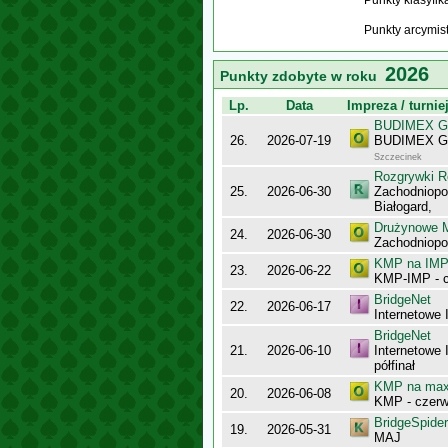
Punkty klasyfi
Punkty arcymis
2026
Punkty zdobyte w roku
Lp.
Data
Impreza / turnie
BUDIMEX Gra
26.
2026-07-19
BUDIMEX Gra
Szczecinek
Rozgrywki R
25.
2026-06-30
Zachodniopo
Białogard,
Drużynowe M
24.
2026-06-30
Zachodniopo
KMP na IMP 
23.
2026-06-22
KMP-IMP - c
BridgeNet
22.
2026-06-17
Internetowe 
BridgeNet
21.
2026-06-10
Internetowe
półfinał
KMP na maxy
20.
2026-06-08
KMP - czerw
BridgeSpider
19.
2026-05-31
MAJ