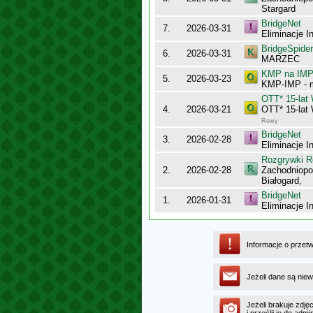
Stargard
BridgeNet
7.
2026-03-31
Eliminacje I
BridgeSpider
6.
2026-03-31
MARZEC
KMP na IMP 
5.
2026-03-23
KMP-IMP - 
OTT* 15-la
4.
2026-03-21
OTT* 15-la
Rowy
BridgeNet
3.
2026-02-28
Eliminacje I
Rozgrywki R
2.
2026-02-28
Zachodniopo
Białogard,
BridgeNet
1.
2026-01-31
Eliminacje I
Informacje o przet
Jeżeli dane są niew
Jeżeli brakuje zdję