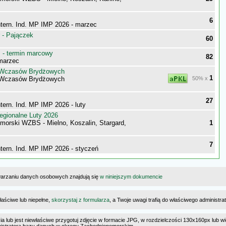
6
ntern. Ind. MP IMP 2026 - marzec
 - Pajączek
60
- termin marcowy
82
marzec
t Wczasów Brydżowych
1
t Wczasów Brydżowych
50% x
27
ntern. Ind. MP IMP 2026 - luty
egionalne Luty 2026
morski WZBS - Mielno, Koszalin, Stargard,
1
7
ntern. Ind. MP IMP 2026 - styczeń
warzaniu danych osobowych znajdują się
w niniejszym dokumencie
łaściwe lub niepełne,
skorzystaj z formularza
, a Twoje uwagi trafią do właściwego administr
cia lub jest niewłaściwe przygotuj zdjęcie w formacie JPG, w rozdzielczości 130x160px lub wi