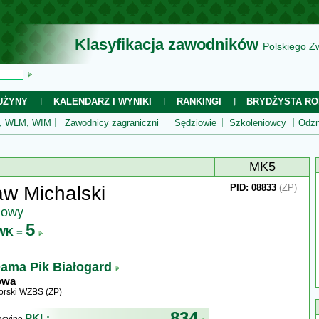
Klasyfikacja zawodników
Polskiego Z
UŻYNY
KALENDARZ I WYNIKI
RANKINGI
BRYDŻYSTA RO
 WLM, WIM
Zawodnicy zagraniczni
Sędziowie
Szkoleniowcy
Odzn
MK5
aw Michalski
PID: 08833
(ZP)
jowy
5
WK =
ama Pik Białogard
owa
rski WZBS (ZP)
834
PKL: