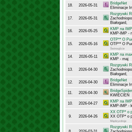
BridgeNet
18.
2026-05-31
Eliminacje I
Rozgrywki R
17.
2026-05-31
Zachodniopo
Białogard,
KMP na IMP 
16.
2026-05-25
KMP-IMP - 
OTP** O Puc
15.
2026-05-16
OTP** O Puc
Świnoujście
KMP na maxy
14.
2026-05-11
KMP - maj
Rozgrywki R
13.
2026-04-30
Zachodniopo
Białogard,
BridgeNet
12.
2026-04-30
Eliminacje I
BridgeSpider
11.
2026-04-30
KWIECIEŃ
KMP na IMP 
10.
2026-04-27
KMP-IMP - k
XX OTP* o p
9.
2026-04-26
XX OTP* o p
Międzyzdroje
Rozgrywki R
8.
2026-03-31
Zachodniopo