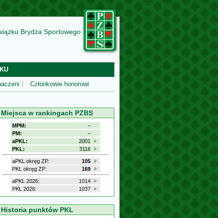
wiązku Brydża Sportowego
KU
aczeni
Członkowie honorowi
Miejsca w rankingach PZBS
MPM:
−
PM:
−
aPKL:
2001
PKL:
3116
aPKL okręg ZP:
105
PKL okręg ZP:
169
aPKL 2026:
1014
PKL 2026:
1037
Historia punktów PKL