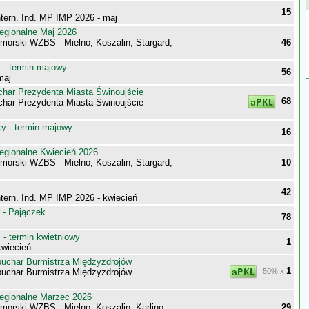
15
ntern. Ind. MP IMP 2026 - maj
egionalne Maj 2026
morski WZBS - Mielno, Koszalin, Stargard,
46
- termin majowy
56
maj
har Prezydenta Miasta Świnoujście
68
har Prezydenta Miasta Świnoujście
 - termin majowy
16
egionalne Kwiecień 2026
morski WZBS - Mielno, Koszalin, Stargard,
10
42
ntern. Ind. MP IMP 2026 - kwiecień
 - Pajączek
78
- termin kwietniowy
1
wiecień
uchar Burmistrza Międzyzdrojów
1
uchar Burmistrza Międzyzdrojów
50% x
egionalne Marzec 2026
morski WZBS - Mielno, Koszalin, Karlino,
29