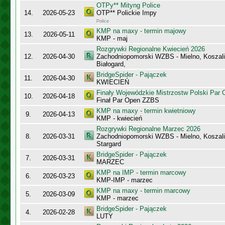
OTPy** Mityng Police
14.
2026-05-23
OTP** Polickie Impy
Police
KMP na maxy - termin majowy
13.
2026-05-11
KMP - maj
Rozgrywki Regionalne Kwiecień 2026
12.
2026-04-30
Zachodniopomorski WZBS - Mielno, Koszalin
Białogard,
BridgeSpider - Pajączek
11.
2026-04-30
KWIECIEŃ
Finały Wojewódzkie Mistrzostw Polski Par
10.
2026-04-18
Finał Par Open ZZBS
KMP na maxy - termin kwietniowy
9.
2026-04-13
KMP - kwiecień
Rozgrywki Regionalne Marzec 2026
8.
2026-03-31
Zachodniopomorski WZBS - Mielno, Koszalin
Stargard
BridgeSpider - Pajączek
7.
2026-03-31
MARZEC
KMP na IMP - termin marcowy
6.
2026-03-23
KMP-IMP - marzec
KMP na maxy - termin marcowy
5.
2026-03-09
KMP - marzec
BridgeSpider - Pajączek
4.
2026-02-28
LUTY