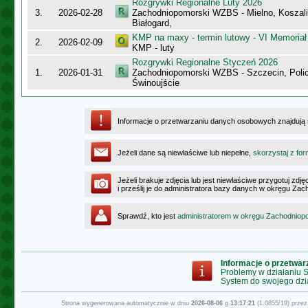
Rozgrywki Regionalne Luty 2026
3.
2026-02-28
Zachodniopomorski WZBS - Mielno, Koszalin
Białogard,
KMP na maxy - termin lutowy - VI Memoriał
2.
2026-02-09
KMP - luty
Rozgrywki Regionalne Styczeń 2026
1.
2026-01-31
Zachodniopomorski WZBS - Szczecin, Polic
Świnoujście
Informacje o przetwarzaniu danych osobowych znajdują
Jeżeli dane są niewłaściwe lub niepełne,
skorzystaj z for
Jeżeli brakuje zdjęcia lub jest niewłaściwe przygotuj zd
i prześlij je do administratora bazy danych w okręgu Z
Sprawdź, kto jest
administratorem w okręgu Zachodnio
Informacje o przetwa
Problemy w działaniu
System do swojego dzi
Strona wygenerowana automatycznie w dniu
2026-08-06
g.
13:17:21
(1.0855/19) prze