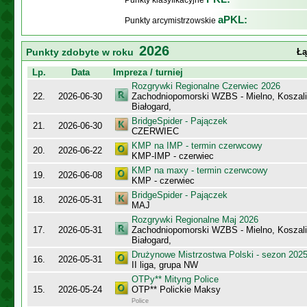
Punkty klasyfikacyjne
aPKL:
Punkty arcymistrzowskie
2026
Punkty zdobyte w roku
Łą
Lp.
Data
Impreza / turniej
Rozgrywki Regionalne Czerwiec 2026
22.
2026-06-30
Zachodniopomorski WZBS - Mielno, Koszalin
Białogard,
BridgeSpider - Pajączek
21.
2026-06-30
CZERWIEC
KMP na IMP - termin czerwcowy
20.
2026-06-22
KMP-IMP - czerwiec
KMP na maxy - termin czerwcowy
19.
2026-06-08
KMP - czerwiec
BridgeSpider - Pajączek
18.
2026-05-31
MAJ
Rozgrywki Regionalne Maj 2026
17.
2026-05-31
Zachodniopomorski WZBS - Mielno, Koszalin
Białogard,
Drużynowe Mistrzostwa Polski - sezon 202
16.
2026-05-31
II liga, grupa NW
OTPy** Mityng Police
15.
2026-05-24
OTP** Polickie Maksy
Police