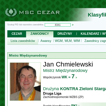
Klasyf
Szukaj PID lub nazwisko zawodnika:
CEZAR
ZAWODNICY
DRUŻYNY
KALENDARZ I WY
Lista zawodników
Awansy
WGM, WLM, WIM
Zawodnicy zagr
Mistrz Międzynarodowy
Jan Chmielewski
Mistrz Międzynarodowy
7
WK =
Współczynnik
Drużyna
KONTRA Zieloni Starg
Druga Liga
Zachodniopomorski WZBS (ZP)
PKL: