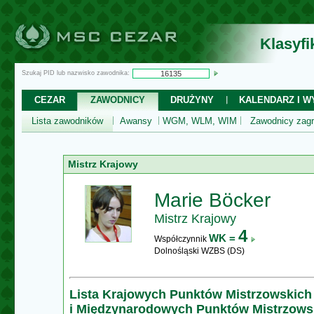
Klasyf
Szukaj PID lub nazwisko zawodnika:
CEZAR
ZAWODNICY
DRUŻYNY
KALENDARZ I WY
Lista zawodników
Awansy
WGM, WLM, WIM
Zawodnicy zagr
Mistrz Krajowy
Marie Böcker
Mistrz Krajowy
4
WK =
Współczynnik
Dolnośląski WZBS (DS)
Lista Krajowych Punktów Mistrzowskich
i Międzynarodowych Punktów Mistrzows