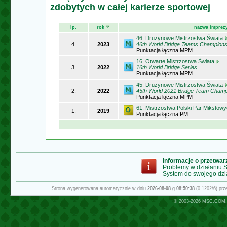
zdobytych w całej karierze sportowej
lp.
rok
nazwa imprez
46. Drużynowe Mistrzostwa Świata
4.
2023
46th World Bridge Teams Champions
Punktacja łączna MPM
16. Otwarte Mistrzostwa Świata
3.
2022
16th World Bridge Series
Punktacja łączna MPM
45. Drużynowe Mistrzostwa Świata
2.
2022
45th World 2021 Bridge Team Champ
Punktacja łączna MPM
61. Mistrzostwa Polski Par Mikstow
1.
2019
Punktacja łączna PM
Informacje o przetwa
Problemy w działaniu
System do swojego dzi
Strona wygenerowana automatycznie w dniu
2026-08-08
g.
08:50:38
(0.1202/6) pr
© 2003-2026
MSC.COM.