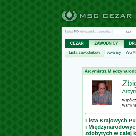
Szukaj PID lub nazwisko zawodnika:
CEZAR
ZAWODNICY
DR
Lista zawodników
Awansy
WGM,
Arcymistrz Międzynarod
Zbi
Arcym
Współcz
Warmińs
Lista Krajowych P
i Międzynarodowyc
zdobytych w całej k