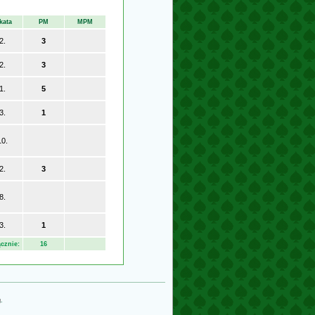
kata
PM
MPM
2.
3
2.
3
1.
5
3.
1
10.
2.
3
8.
3.
1
cznie:
16
g
.