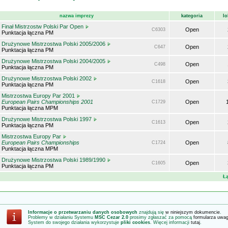
nazwa imprezy
kategoria
lo
Finał Mistrzostw Polski Par Open
Open
C6303
Punktacja łączna PM
Drużynowe Mistrzostwa Polski 2005/2006
Open
C647
Punktacja łączna PM
Drużynowe Mistrzostwa Polski 2004/2005
Open
C498
Punktacja łączna PM
Drużynowe Mistrzostwa Polski 2002
Open
C1618
Punktacja łączna PM
Mistrzostwa Europy Par 2001
European Pairs Championships 2001
Open
C1729
Punktacja łączna MPM
Drużynowe Mistrzostwa Polski 1997
Open
C1613
Punktacja łączna PM
Mistrzostwa Europy Par
European Pairs Championships
Open
C1724
Punktacja łączna MPM
Drużynowe Mistrzostwa Polski 1989/1990
Open
C1605
Punktacja łączna PM
Łą
Informacje o przetwarzaniu danych osobowych
znajdują się
w niniejszym dokumencie
.
Problemy w działaniu Systemu
MSC Cezar 2.0
prosimy zgłaszać za pomocą
formularza uwa
System do swojego działania wykorzystuje
pliki cookies
. Więcej informacji
tutaj
.