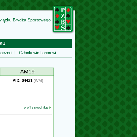
wiązku Brydża Sportowego
KU
aczeni
Członkowie honorowi
AM19
PID: 04431
(WM)
profil zawodnika