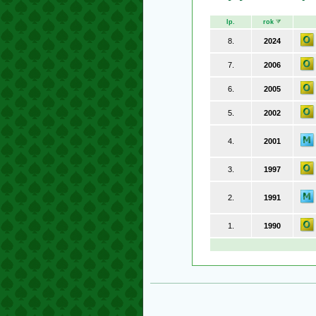
lp.
rok
8.
2024
7.
2006
6.
2005
5.
2002
4.
2001
3.
1997
2.
1991
1.
1990