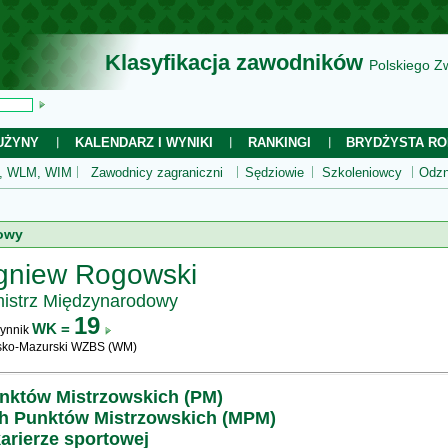
Klasyfikacja zawodników
Polskiego Z
UŻYNY
KALENDARZ I WYNIKI
RANKINGI
BRYDŻYSTA RO
 WLM, WIM
Zawodnicy zagraniczni
Sędziowie
Szkoleniowcy
Odzn
owy
gniew Rogowski
istrz Międzynarodowy
19
WK =
ynnik
ko-Mazurski WZBS (WM)
unktów Mistrzowskich (PM)
h Punktów Mistrzowskich (MPM)
arierze sportowej