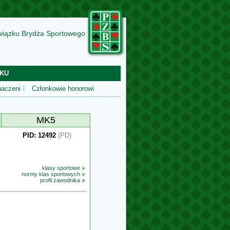
wiązku Brydża Sportowego
KU
aczeni
Członkowie honorowi
MK5
PID: 12492
(PD)
klasy sportowe
normy klas sportowych
profil zawodnika