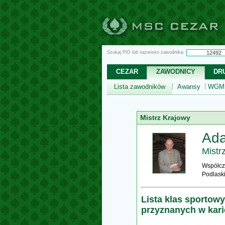
Szukaj PID lub nazwisko zawodnika:
CEZAR
ZAWODNICY
DR
Lista zawodników
Awansy
WGM,
Mistrz Krajowy
Ada
Mistr
Współcz
Podlask
Lista klas sportow
przyznanych w kar