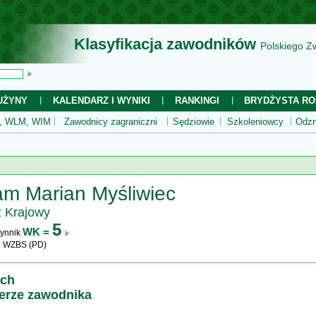
Klasyfikacja zawodników
Polskiego Z
UŻYNY
KALENDARZ I WYNIKI
RANKINGI
BRYDŻYSTA RO
 WLM, WIM
Zawodnicy zagraniczni
Sędziowie
Szkoleniowcy
Odzn
m Marian Myśliwiec
z Krajowy
5
WK =
ynnik
i WZBS (PD)
ych
ierze zawodnika