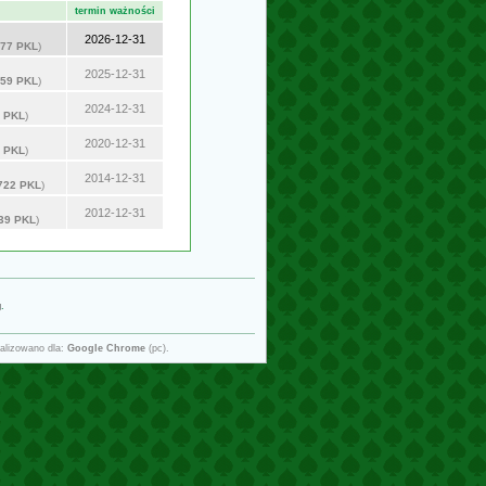
termin ważności
2026-12-31
77 PKL
)
2025-12-31
59 PKL
)
2024-12-31
 PKL
)
2020-12-31
 PKL
)
2014-12-31
722 PKL
)
2012-12-31
39 PKL
)
g
.
alizowano dla:
Google Chrome
(pc).