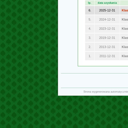
lp.
data uzyskania
6.
2025-12-31
Kla
5.
2024-12-31
Kla
4.
2023-12-31
Kla
3.
2019-12-31
Kla
2.
2013-12-31
Klas
1.
2011-12-31
Klas
Strona wygenerowana automatycznie