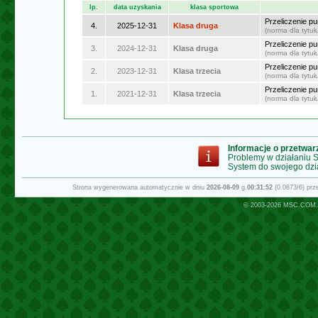
lp.
data uzyskania
klasa sportowa
Przeliczenie p
4.
2025-12-31
Klasa druga
(norma dla tytu
Przeliczenie p
3.
2024-12-31
Klasa druga
(norma dla tytu
Przeliczenie p
2.
2023-12-31
Klasa trzecia
(norma dla tytu
Przeliczenie p
1.
2021-12-31
Klasa trzecia
(norma dla tytu
Informacje o przetwa
Problemy w działaniu
System do swojego dzi
Strona wygenerowana automatycznie w dniu
2026-08-09
g.
00:31:52
(0.0873/6) pr
© 2003-2026
MSC.COM.