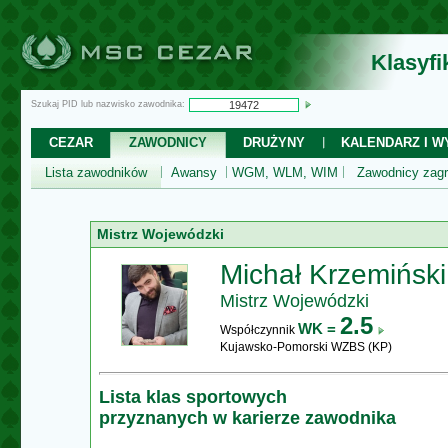
Klasyf
Szukaj PID lub nazwisko zawodnika:
CEZAR
ZAWODNICY
DRUŻYNY
KALENDARZ I WY
Lista zawodników
Awansy
WGM, WLM, WIM
Zawodnicy zagr
Mistrz Wojewódzki
Michał Krzemiński
Mistrz Wojewódzki
2.5
WK =
Współczynnik
Kujawsko-Pomorski WZBS (KP)
Lista klas sportowych
przyznanych w karierze zawodnika