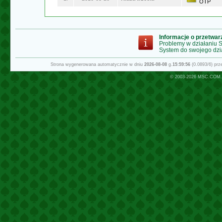
OTP
Informacje o przetwa
Problemy w działaniu
System do swojego dzi
Strona wygenerowana automatycznie w dniu
2026-08-08
g.
15:59:56
(0.0893/6) pr
© 2003-2026
MSC.COM.