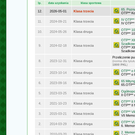
lp.
data uzyskania
klasa sportowa
65. Pozn
12.
2026-05-01
Klasa trzecia
OTP** K
IV OTP**
11.
2024-09-21
Klasa trzecia
IV OTP**
OTP** 10
10.
2024-05-26
Klasa druga
OTP** 10
OTP** XI
Szadkow
9.
2024-02-18
Klasa trzecia
OTP** XI
Szadkow
Przeliczenie p
8.
2023-12-31
Klasa druga
(norma dla tytu
1800 PKL
)
OTP** o 
7.
2023-10-14
Klasa druga
OTP** o 
65 Mityn
6.
2023-09-16
Klasa druga
65.OTP**
Ogólnopo
5.
2023-03-25
Klasa trzecia
II OTP** 
OTP** II
4.
2021-10-23
Klasa druga
OTP** II
OTP** VI
3.
2015-03-21
Klasa trzecia
VII Memo
OTP** VI
2.
2014-03-29
Klasa druga
6. Memor
2. Memor
1.
2010-03-20
Klasa trzecia