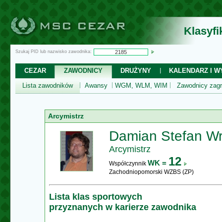
Klasyf
Szukaj PID lub nazwisko zawodnika:
CEZAR
ZAWODNICY
DRUŻYNY
KALENDARZ I WY
Lista zawodników
Awansy
WGM, WLM, WIM
Zawodnicy zagr
Arcymistrz
Damian Stefan Wr
Arcymistrz
12
WK =
Współczynnik
Zachodniopomorski WZBS (ZP)
Lista klas sportowych
przyznanych w karierze zawodnika