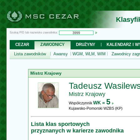
Klasyf
Szukaj PID lub nazwisko zawodnika:
CEZAR
ZAWODNICY
DRUŻYNY
KALENDARZ I WY
Lista zawodników
Awansy
WGM, WLM, WIM
Zawodnicy zagr
Mistrz Krajowy
Tadeusz Wasilews
Mistrz Krajowy
5
WK =
Współczynnik
Kujawsko-Pomorski WZBS (KP)
Lista klas sportowych
przyznanych w karierze zawodnika