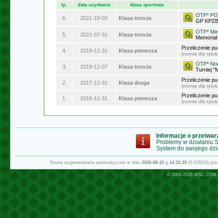
lp.
data uzyskania
klasa sportowa
OTP* P
6.
2021-10-02
Klasa trzecia
GP KPZB
OTP* Mem
5.
2021-07-31
Klasa trzecia
Memoriał
Przeliczenie p
4.
2019-12-31
Klasa pierwsza
(norma dla tytu
OTP* No
3.
2019-12-07
Klasa trzecia
Turniej 
Przeliczenie p
2.
2017-12-31
Klasa druga
(norma dla tytu
Przeliczenie p
1.
2016-12-31
Klasa pierwsza
(norma dla tytu
Informacje o przetwa
Problemy w działaniu
System do swojego dzi
Strona wygenerowana automatycznie w dniu
2026-08-10
g.
14:32:20
(0.0782/6) pr
© 2003-2026
MSC.COM.