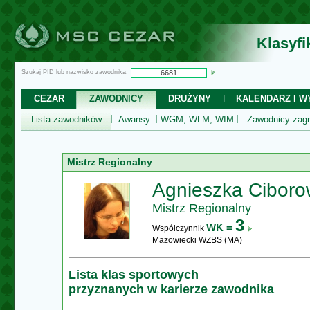
Klasyf
Szukaj PID lub nazwisko zawodnika:
CEZAR
ZAWODNICY
DRUŻYNY
KALENDARZ I WY
Lista zawodników
Awansy
WGM, WLM, WIM
Zawodnicy zagr
Mistrz Regionalny
Agnieszka Cibor
Mistrz Regionalny
3
WK =
Współczynnik
Mazowiecki WZBS (MA)
Lista klas sportowych
przyznanych w karierze zawodnika