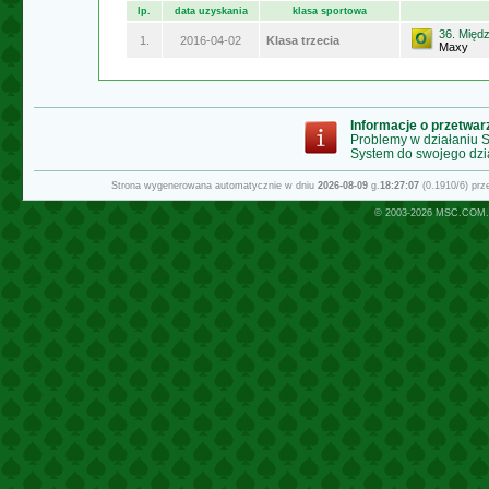
lp.
data uzyskania
klasa sportowa
36. Międ
1.
2016-04-02
Klasa trzecia
Maxy
Informacje o przetwa
Problemy w działaniu
System do swojego dzi
Strona wygenerowana automatycznie w dniu
2026-08-09
g.
18:27:07
(0.1910/6) pr
© 2003-2026
MSC.COM.