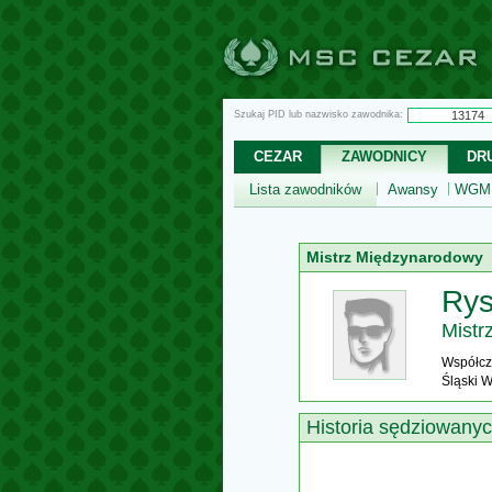
Szukaj PID lub nazwisko zawodnika:
CEZAR
ZAWODNICY
DR
Lista zawodników
Awansy
WGM,
Mistrz Międzynarodowy
Rys
Mistr
Współcz
Śląski 
Historia sędziowany