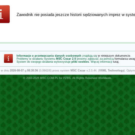
Zawodnik nie posiada jeszcze historii sędziowanych imprez w sys
Informacje o przetwarzaniu danych osobowych
znajdują się
w niniejszym dokumencie
.
Problemy w działaniu Systemu
MSC Cezar 2.0
prosimy zgłaszać za pomocą
formularza uwa
System do swojego działania wykorzystuje
pliki cookies
. Więcej informacji
tutaj
.
 w dniu
2026-08-07
g.
08:30:56
(0.0842/6) przez system
MSC Cezar
v.2.0.44. (
VXML Technology
). Optym
© 2003-2026
MSC.COM.PL
for
PZBS
. All Rights Reserved Worldwide.