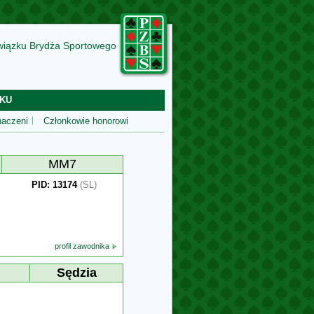
wiązku Brydża Sportowego
KU
aczeni
Członkowie honorowi
MM7
PID: 13174
(SL)
profil zawodnika
Sędzia