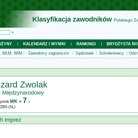
Klasyfikacja zawodników
Polskiego Z
UŻYNY
KALENDARZ I WYNIKI
RANKINGI
BRYDŻYSTA RO
 WLM, WIM
Zawodnicy zagraniczni
Sędziowie
Szkoleniowcy
Odzn
zard Zwolak
z Międzynarodowy
7
WK =
ynnik
WZBS (SL)
ch imprez