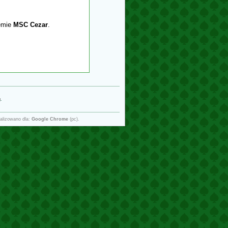
temie
MSC Cezar
.
g
.
alizowano dla:
Google Chrome
(pc).