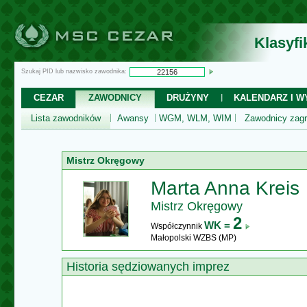
Klasyf
Szukaj PID lub nazwisko zawodnika:
CEZAR
ZAWODNICY
DRUŻYNY
KALENDARZ I WY
Lista zawodników
Awansy
WGM, WLM, WIM
Zawodnicy zagr
Mistrz Okręgowy
Marta Anna Kreis
Mistrz Okręgowy
2
WK =
Współczynnik
Małopolski WZBS (MP)
Historia sędziowanych imprez