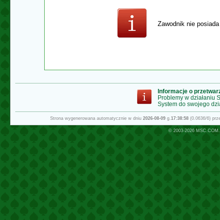
Zawodnik nie posiada
Informacje o przetwa
Problemy w działaniu
System do swojego dzi
Strona wygenerowana automatycznie w dniu
2026-08-09
g.
17:38:58
(0.0636/6) pr
© 2003-2026
MSC.COM.