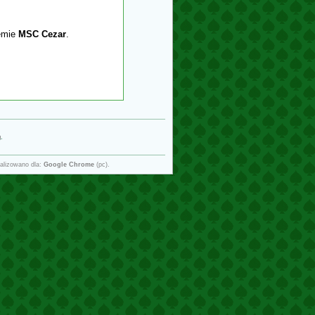
temie
MSC Cezar
.
g
.
alizowano dla:
Google Chrome
(pc).