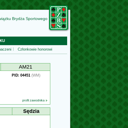
wiązku Brydża Sportowego
KU
aczeni
Członkowie honorowi
AM21
PID: 04451
(WM)
profil zawodnika
Sędzia