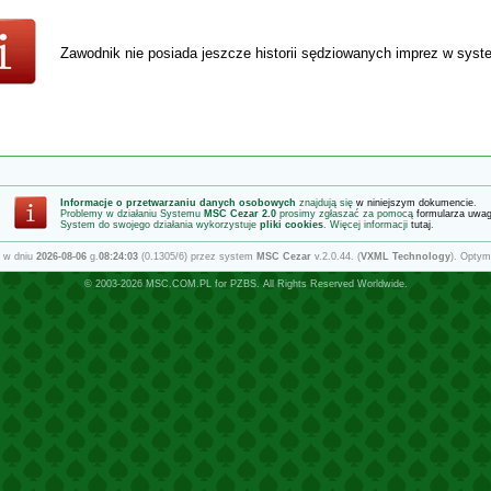
Zawodnik nie posiada jeszcze historii sędziowanych imprez w sys
Informacje o przetwarzaniu danych osobowych
znajdują się
w niniejszym dokumencie
.
Problemy w działaniu Systemu
MSC Cezar 2.0
prosimy zgłaszać za pomocą
formularza uwa
System do swojego działania wykorzystuje
pliki cookies
. Więcej informacji
tutaj
.
 w dniu
2026-08-06
g.
08:24:03
(0.1305/6) przez system
MSC Cezar
v.2.0.44. (
VXML Technology
). Optym
© 2003-2026
MSC.COM.PL
for
PZBS
. All Rights Reserved Worldwide.