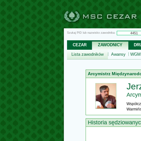
Szukaj PID lub nazwisko zawodnika:
CEZAR
ZAWODNICY
DR
Lista zawodników
Awansy
WGM,
Arcymistrz Międzynarod
Jer
Arcym
Współcz
Warmińs
Historia sędziowany