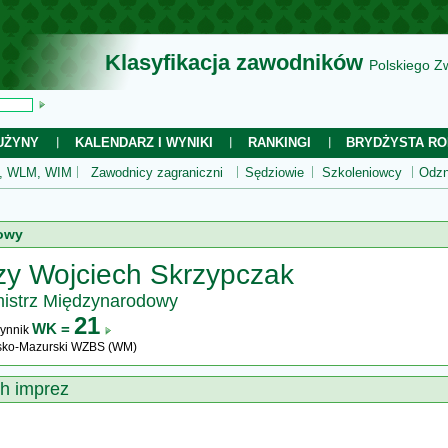
Klasyfikacja zawodników
Polskiego Z
UŻYNY
KALENDARZ I WYNIKI
RANKINGI
BRYDŻYSTA RO
 WLM, WIM
Zawodnicy zagraniczni
Sędziowie
Szkoleniowcy
Odzn
owy
zy Wojciech Skrzypczak
istrz Międzynarodowy
21
WK =
ynnik
ko-Mazurski WZBS (WM)
ch imprez