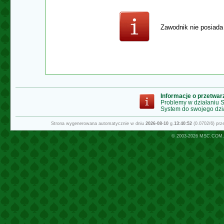
Zawodnik nie posiada
Informacje o przetwa
Problemy w działaniu
System do swojego dzi
Strona wygenerowana automatycznie w dniu
2026-08-10
g.
13:40:52
(0.0702/6) pr
© 2003-2026
MSC.COM.