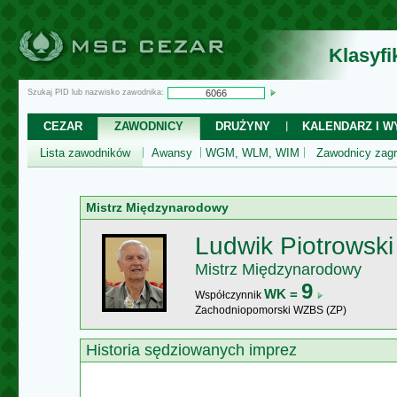
Klasyf
Szukaj PID lub nazwisko zawodnika:
CEZAR
ZAWODNICY
DRUŻYNY
KALENDARZ I WY
Lista zawodników
Awansy
WGM, WLM, WIM
Zawodnicy zagr
Mistrz Międzynarodowy
Ludwik Piotrowski
Mistrz Międzynarodowy
9
WK =
Współczynnik
Zachodniopomorski WZBS (ZP)
Historia sędziowanych imprez