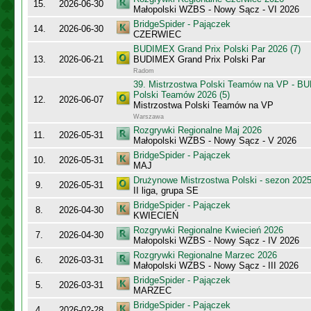
15.
2026-06-30
Małopolski WZBS - Nowy Sącz - VI 2026
BridgeSpider - Pajączek
14.
2026-06-30
CZERWIEC
BUDIMEX Grand Prix Polski Par 2026 (7)
13.
2026-06-21
BUDIMEX Grand Prix Polski Par
Radom
39. Mistrzostwa Polski Teamów na VP - B
Polski Teamów 2026 (5)
12.
2026-06-07
Mistrzostwa Polski Teamów na VP
Warszawa
Rozgrywki Regionalne Maj 2026
11.
2026-05-31
Małopolski WZBS - Nowy Sącz - V 2026
BridgeSpider - Pajączek
10.
2026-05-31
MAJ
Drużynowe Mistrzostwa Polski - sezon 202
9.
2026-05-31
II liga, grupa SE
BridgeSpider - Pajączek
8.
2026-04-30
KWIECIEŃ
Rozgrywki Regionalne Kwiecień 2026
7.
2026-04-30
Małopolski WZBS - Nowy Sącz - IV 2026
Rozgrywki Regionalne Marzec 2026
6.
2026-03-31
Małopolski WZBS - Nowy Sącz - III 2026
BridgeSpider - Pajączek
5.
2026-03-31
MARZEC
BridgeSpider - Pajączek
4.
2026-02-28