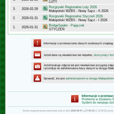
LUTY
Rozgrywki Regionalne Luty 2026
3.
2026-02-28
Małopolski WZBS - Nowy Sącz - II 2026
Rozgrywki Regionalne Styczeń 2026
2.
2026-01-31
Małopolski WZBS - Nowy Sącz - I 2026
BridgeSpider - Pajączek
1.
2026-01-31
STYCZEŃ
Informacje o przetwarzaniu danych osobowych znajdują
Jeżeli dane są niewłaściwe lub niepełne,
skorzystaj z for
Jeżeli brakuje zdjęcia lub jest niewłaściwe przygotuj zd
i prześlij je do administratora bazy danych w okręgu Mał
Sprawdź, kto jest
administratorem w okręgu Małopolskim
Informacje o przetwa
Problemy w działaniu
System do swojego dzi
Strona wygenerowana automatycznie w dniu
2026-08-07
g.
17:05:34
(1.1178/22) prze