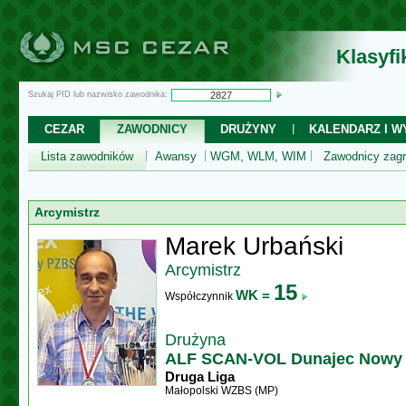
Klasyf
Szukaj PID lub nazwisko zawodnika:
CEZAR
ZAWODNICY
DRUŻYNY
KALENDARZ I WY
Lista zawodników
Awansy
WGM, WLM, WIM
Zawodnicy zagr
Arcymistrz
Marek Urbański
Arcymistrz
15
WK =
Współczynnik
Drużyna
ALF SCAN-VOL Dunajec Nowy
Druga Liga
Małopolski WZBS (MP)