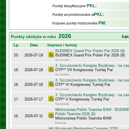
PKL:
Punkty klasyfikacyjne
aPKL:
Punkty arcymistrzowskie
PM:
Krajowe punkty mistrzowskie
2026
Punkty zdobyte w roku
Łąc
Lp.
Data
Impreza / turniej
BUDIMEX Grand Prix Polski Par 2026 (9)
20.
2026-07-19
BUDIMEX Grand Prix Polski Par 2026 (9)
Szczecinek
3. Szczecinecki Kongres Brydżowy - na za
19.
2026-07-18
OTP** VII Kongresowy Turniej Par
Szczecinek
3. Szczecinecki Kongres Brydżowy - na za
18.
2026-07-18
OTP* VI Kongresowy Turniej Par
Szczecinek
3. Szczecinecki Kongres Brydżowy - na za
17.
2026-07-17
OTP* V Kongresowy Turniej Par
Szczecinek
Mistrzostwa Polski Teamów BAM - BUDIME
Polski Teamów 2026 (6)
16.
2026-07-11
Mistrzostwa Polski Teamów BAM
Rzeszów
Rozgrywki Regionalne Czerwiec 2026